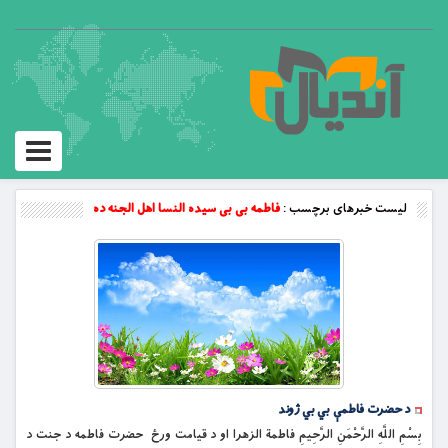
Toggle
vigation
لیست خبرهای برچسب :
فاطمه بی بی سیده النسا اهل الجنه ده
د حضرت فاطمې بي بي ژوند
بِسْمِ اللَّهِ الرَّحْمَنِ الرَّحِيمِ فاطمة الزهرا او د قيامت ورځ حضرت فاطمه د جنت د