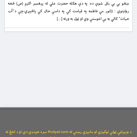
ښځو بي بي بلل شوې ده. په دې هكله حضرت علي له پېغمبر اكرم (ص) څخه
روايتوي : ((لور مې فاطمه په قيامت کې په داسې حال كې پاڅېږي،چې د”آب
حيات” كالي به يې اغوستې وي او ټول به ورته […]
د وېبپاڼې ټولې توکیزې او مانیزې رښتې له Andyal.com سره خوندي دي او د اخځ له