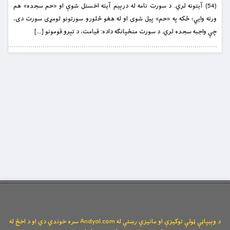
(54) آیتونه لري. د سورت نامه له درېیم آیته اخستل شوې او «حم سجده» هم
ورته وايي؛ ځکه په «حم» پيل شوی او له هغو څلورو سورتونو لومړی سورت دی،
چې واجبه سجده لري. د سورت منځپانګه داده: قیامت، د تېرو قومونو […]
د وېبپاڼې ټولې توکیزې او مانیزې رښتې له Andyal.com سره خوندي دي او د اخځ له