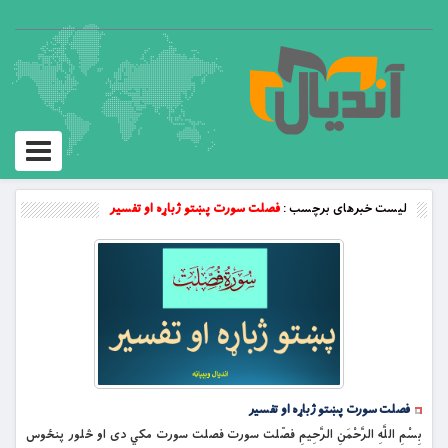
Toggle
vigation
لیست خبرهای برچسب :
فصلت سورت پښتو ژباړه او تفسیر
فصلت سورت پښتو ژباړه او تفسیر
بِسْمِ اللَّهِ الرَّحْمَنِ الرَّحِيمِ فصّلت سورت فصلت سورت مکي دی او څلور پنځوس