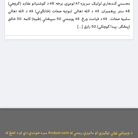
محسني کندهاری لړلیک سریزه 47 لومړۍ برخه: 48 د کوشنیانو عقاید (ګروهې)
48 ستر پېغمبران. 49 د الله تعالی ثبوتیه صفات (ځانګړنې) 49 د الله تعالی
سلبیه صفات.. 49 د قیامت ورځ. 49 پوښتنې 50 سپېڅلې (طیبه) کلمه. 50 خالق
(پنځګر، پیدا کوونکی) 50 رازق […]
د وېبپاڼې ټولې توکیزې او مانیزې رښتې له Andyal.com سره خوندي دي او د اخځ له