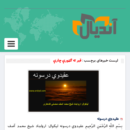
Toggle
vigation
لیست خبرهای برچسب :
قبر ته ګټورې چارې
عقیدوي درسونه
بِسْمِ اللَّهِ الرَّحْمَنِ الرَّحِيمِ عقیدوي درسونه لیکوال: ارواښاد شیخ محمد آصف