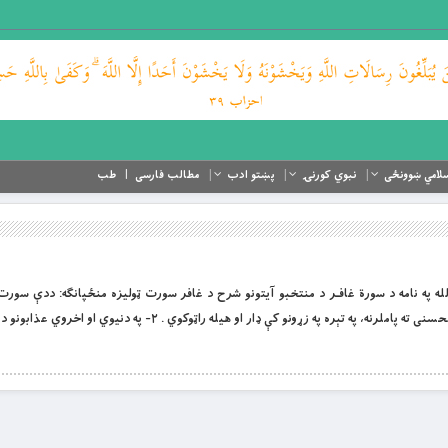
لامي ښوونځی
نبوي کورنۍ
پښتو ادب
مطالب فارسی
طب
 او لورین الله په نامه د سورة غافـر د منتخبو آیتونو شرح د غافر سورت ټوليزه منځپانګه: ددې سور