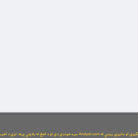
Andya سره خوندي دي او د اخځ له یادونې پرته، ترې د اخیستنې اجازه نشته