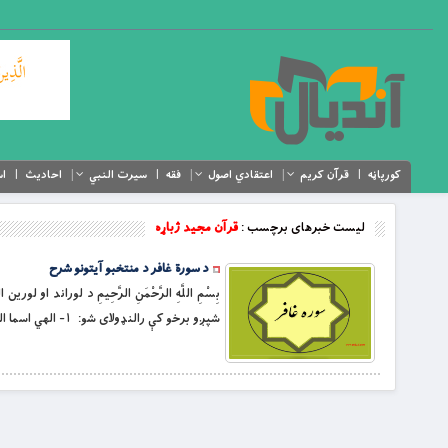
کورپاڼه
قرآن کریم
اعتقادي اصول
فقه
سیرت النبي
احادیث
اس
لیست خبرهای برچسب :
قرآن مجید ژباړه
د سورة غافر د منتخبو آیتونو شرح
بِسْمِ اللَّهِ الرَّحْمَنِ الرَّحِيمِ د لوراند
شپږو برخو کې رالنډولاى شو: ١- الهي اسما الحسنى ته پاملرنه، په تېره په زړونو کې ډار او هيله راټوکوي . ٢- په دنیوي او اخروي عذابونو د […]