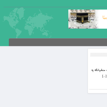
ت منځپانګه په