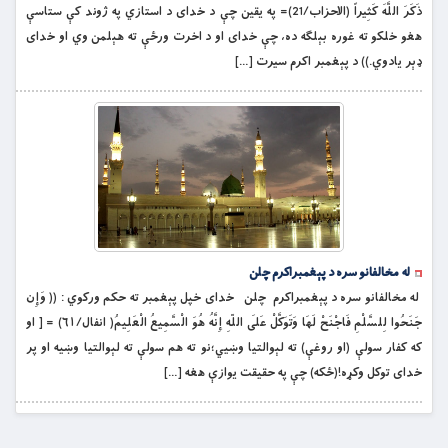
ذَكَرَ اللَّهَ کَثِيراً (الاحزاب/21)= په يقين چې د خداى د استازي په ژوند كې ستاسې
هغو خلكو ته غوره بېلګه ده، چې خداى او د اخرت ورځې ته هېلمن وي او خداى
ډېر يادوي.)) د پېغمبر اکرم سيرت […]
له مخالفانو سره د پېغمبراکرم چلن
له مخالفانو سره د پېغمبراکرم چلن خداى خپل پېغمبر ته حکم ورکوي : (( وَإِن
جَنَحُوا لِلسَّلْمِ فَاجْنَحْ لَهَا وَتَوَكَّلْ عَلَى اللّهِ إِنَّهُ هُوَ الْسَّمِيعُ الْعَلِيمُ( انفال/۶۱) = [ او
كه كفار سولې (او روغې) ته لېوالتيا وښيي؛نو ته هم سولې ته لېوالتيا وښيه او پر
خداى توكل وكړه!(ځکه) چې په حقيقت يوازې هغه […]