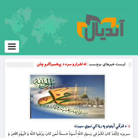
Toggle
vigation
لیست خبرهای برچسب :
له اشرارو سره د پېغمبراکرم چلن
د قرآني آیتونو په رڼا کې نبوي سیرت
سریزه ((لَّقَدْ كانَ لَكُمْ فى رَسولِ اللَّهِ أُسوَةٌ حَسنَةٌ لِّمَن كانَ يَرْجُوا اللَّهَ وَ الْيَوْمَ الاَخِرَ وَ