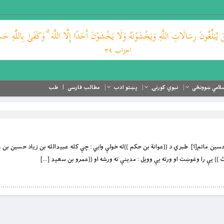
لامي ښوونځی
نبوي کورنۍ
پښتو ادب
مطالب فارسی
طب
بِسْمِ اللَّهِ الرَّحْمَنِ الرَّحِيمِ په مدينه كې د امام حسين ماتم[1] طبري د ((عوانة بن حکم ))له خولې وايي : چې کله عبيدالله بن زيا
)) يې را وغوښت او ورته يې وويل : مدينې ته ورشه او ((عمرو بن سعيد […]