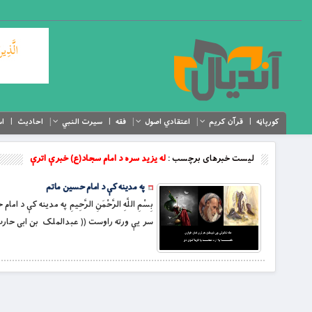
کورپاڼه
قرآن کریم
اعتقادي اصول
فقه
سیرت النبي
احادیث
اس
لیست خبرهای برچسب :
له يزيد سره د امام سجاد(ع) خبرې اترې
په مدينه كې د امام حسين ماتم
سر يې ورته راوست (( عبدالملک بن ابى حارث 