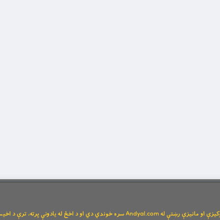
Andya سره خوندي دي او د اخځ له یادونې پرته، ترې د اخیستنې اجازه نشته