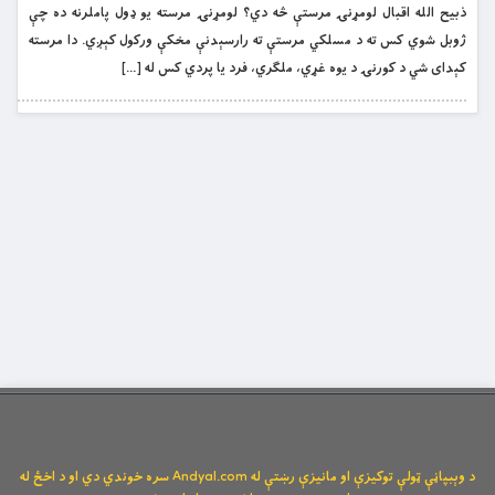
ذبیح الله اقبال لومړنۍ مرستې څه دي؟ لومړنۍ مرسته یو ډول پاملرنه ده چې
ژوبل شوي کس ته د مسلکي مرستې ته رارسېدنې مخکې ورکول کېږي. دا مرسته
کېدای شي د کورنۍ د یوه غړي، ملګري، فرد یا پردي کس له […]
د وېبپاڼې ټولې توکیزې او مانیزې رښتې له Andyal.com سره خوندي دي او د اخځ له