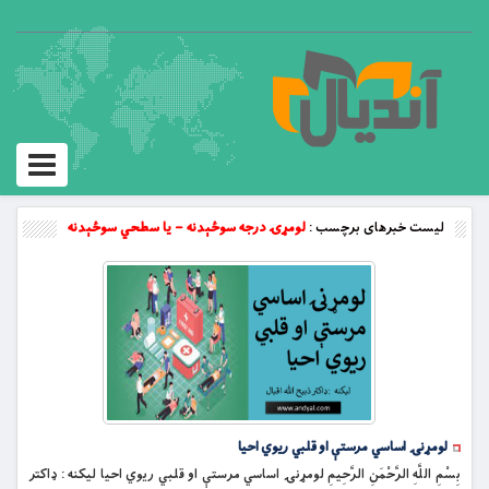
Toggle
vigation
لیست خبرهای برچسب :
لومړۍ درجه سوځېدنه – یا سطحي سوځېدنه
لومړنۍ اساسي مرستې او قلبي ریوي احیا
بِسْمِ اللَّهِ الرَّحْمَنِ الرَّحِيمِ لومړنۍ اساسي مرستې او قلبي ریوي احیا لیکنه : ډاکتر