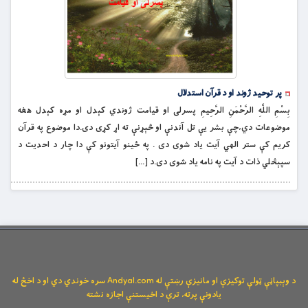
پر توحيد ژوند او د قرآن استدلال
بِسْمِ اللَّهِ الرَّحْمَنِ الرَّحِيمِ پسرلى او قيامت ژوندي کېدل او مړه کېدل هغه
موضوعات دي،چې بشر يې تل آندنې او څېړنې ته اړ کړى دى.دا موضوع په قرآن
کريم کې ستر الهي آيت ياد شوى دى . په ځينو آيتونو کې دا چار د احديت د
سپېڅلي ذات د آيت په نامه ياد شوى دى.د […]
د وېبپاڼې ټولې توکیزې او مانیزې رښتې له Andyal.com سره خوندي دي او د اخځ له
یادونې پرته، ترې د اخیستنې اجازه نشته