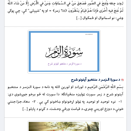
ژوند چغه وَنُفِخَ فِي الصُّورِ فَصَعِقَ مَنْ فِي السَّمَاوَاتِ وَمَنْ فِي الْأَرْضِ إِلَّا مَنْ شَاءَ اللَّهُ
ثُمَّ نُفِخَ فِيهِ أُخْرَى فَإِذَا هُمْ قِيَامٌ يَنْظُرُونَ ﴿۶۸ زمر﴾ = او په “شپېلۍ” كې، چې پوكى
وشي؛ نو اسمانوال او ځمكوال […]
د سورة الـزمـر د منتخبو آیتونو شرح
بِسْمِ اللَّهِ الرَّحْمَنِ الرَّحِيمِ د لوراند او لورین الله په نامه د سورة الـزمـر د منتخبو
آیتونو شرح د زمر سورت ټوليزه منځپانګه: دا سورت له څو برخو جوړشوى دى:
١- نږه توحيد او توحيد په ټولو اړخونواو ښاخونو کې يې . ٢- معاد،جزا،جنتي
خونې،د دوزخ اورينې چترۍ،د قيامت ورځې وحشت، د کړنو د پايلو […]