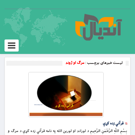
Toggle
vigation
لیست خبرهای برچسب :
مرګ او ژوند
قرآني زده کړې
بِسْمِ اللَّهِ الرَّحْمَنِ الرَّحِيمِ د لوراند او لورين الله په نامه قرآني زده کړې د مرګ و