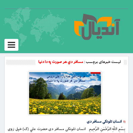
Toggle
vigation
لیست خبرهای برچسب :
مسافر دي هر صورت په دا دنیا
انسان تلونکی مسافر دی
بِسْمِ اللَّهِ الرَّحْمَنِ الرَّحِيمِ انسان تلونکی مسافر دی حضرت علي (ک) خپل زوی