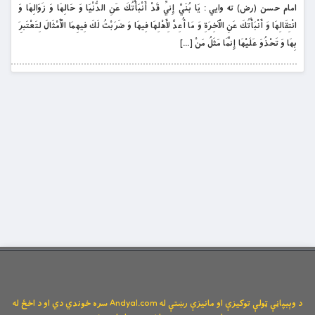
امام حسن (رض) ته وايي : يَا بُنَيَّ إِنِّي قَدْ أَنْبَأْتُكَ عَنِ الدُّنْيَا وَ حَالِهَا وَ زَوَالِهَا وَ
انْتِقَالِهَا وَ أَنْبَأْتُكَ عَنِ الْآخِرَةِ وَ مَا أُعِدَّ لِأَهْلِهَا فِيهَا وَ ضَرَبْتُ لَكَ فِيهِمَا الْأَمْثَالَ لِتَعْتَبِرَ
بِهَا وَ تَحْذُوَ عَلَيْهَا إِنَّمَا مَثَلُ مَنْ […]
د وېبپاڼې ټولې توکیزې او مانیزې رښتې له Andyal.com سره خوندي دي او د اخځ له