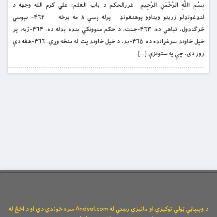
بِسْمِ اللَّهِ الرَّحْمَنِ الرَّحِيمِ غررالحکم د باب العلم؛ علي کرم الله وجهه د
لنډغونډلو زرینو ویناوو پوهنغونډ پرله پسې ۸ مه برخه ۴۶۲- بېوسي
څرګندول، تباهي ده. ۴۶۳-جنت، د حکم منوونکي بنده بدله ده. ۴۶۴-ژبه، پر
خپل خاوند سرغړانده ده. ۴۶۵-بد، د خپل خاوند پت له منځه وړي. ۴۶۶-هغه دې
رور دی، چې په ستونزې […]
د وېبپاڼې ټولې توکیزې او مانیزې رښتې له Andyal.com سره خوندي دي او د اخځ له