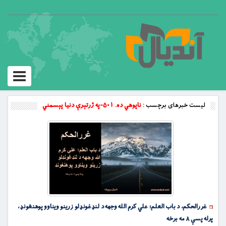
Toggle
vigation
لیست خبرهای برچسب :
ناپوهي ده. ۵۰۱-په ژرتېرې دنیا پېسمني
غررالحکم، د باب العلم؛ علي کرم الله وجهه د لنډغونډلو زرینو ویناوو پوهنغونډ،
پرله پسې ۸ مه برخه