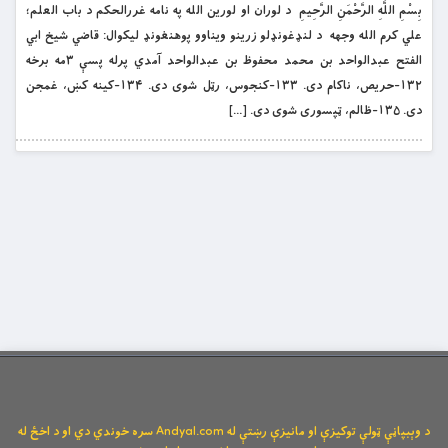
بِسْمِ اللَّهِ الرَّحْمَنِ الرَّحِيمِ د لوران او لورین الله په نامه غررالحکم د باب العلم؛
علي کرم الله وجهه د لنډغونډلو زرینو ویناوو پوهنغونډ لیکوال: قاضي شیخ ابي
الفتح عبدالواحد بن محمد محفوظ بن عبدالواحد آمدي پرله پسې ۳مه برخه
۱۳۲-حریص، ناکام دی. ۱۳۳-کنجوس، رټل شوی دی. ۱۳۴-کینه کښ، غمجن
دی. ۱۳۵-ظالم، ټپسوری شوی دی. […]
د وېبپاڼې ټولې توکیزې او مانیزې رښتې له Andyal.com سره خوندي دي او د اخځ له