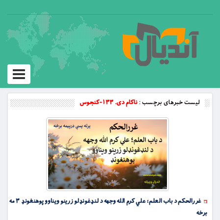
Toggle
vigation
لیست خبرهای برچسب :
ناکام دی. ۱۳۳-کنجوس
غررالحکم د باب العلم؛ علي کرم الله وجهه د لنډغونډلو زرینو ویناوو پوهنغونډ ۳ مه
برخه