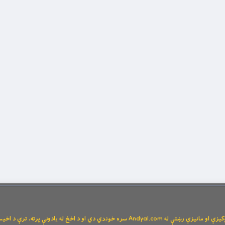
Andya سره خوندي دي او د اخځ له یادونې پرته، ترې د اخیستنې اجازه نشته