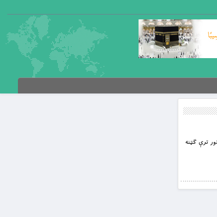
نور ترې ګټنه