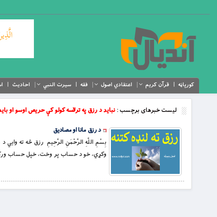
کورپاڼه
قرآن کریم
اعتقادي اصول
فقه
سیرت النبي
احادیث
اس
لیست خبرهای برچسب :
نبايد د رزق په ترلاسه کولو کې حريص اوسو او باي
د رزق مانا او مصاديق
بِسْمِ اللَّهِ الرَّحْمَنِ الرَّحِيمِ رزق څه
وکړي، خو د حساب پر وخت، خپل حساب ورکړي؛