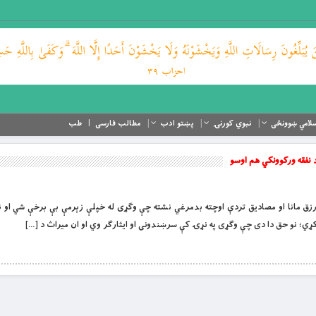
لامي ښوونځی
نبوي کورنۍ
پښتو ادب
مطالب فارسی
طب
د نفقه ورکوونکي هم اوسو
 ته وايي د رزق مانا او مصاديق تردې اوچته بدمرغي نشته چې وګړی له خپلې زېرمې بې برخې شي او 
 نو حق دا دی چې وګړی په نړۍ کې سرښندونی او ايثارګر وي او ان ميراث د […]