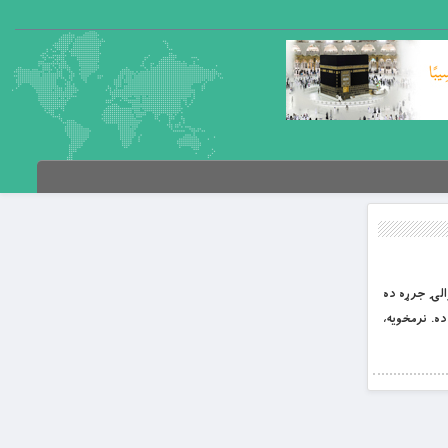
والۍ جرړه ده
ه. نرمخویه،