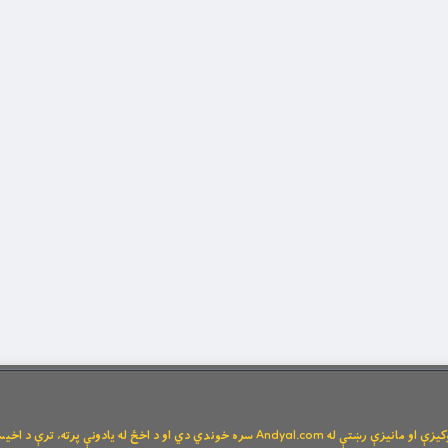
Andya سره خوندي دي او د اخځ له یادونې پرته، ترې د اخیستنې اجازه نشته