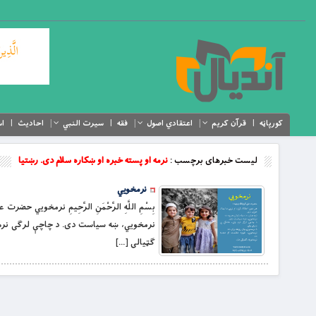
کورپاڼه
قرآن کریم
اعتقادي اصول
فقه
سیرت النبي
احادیث
اس
لیست خبرهای برچسب :
نرمه او پسته خبره او ښکاره سلام دی. رښتیا
نرمخويي
بِسْمِ اللَّهِ الرَّحْمَنِ الرَّحِيمِ نرمخوي
نرمخویي، ښه سیاست دی. د چاچې لرګی نرم و
ګټیالی […]