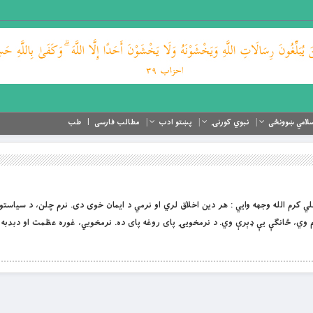
لامي ښوونځی
نبوي کورنۍ
پښتو ادب
مطالب فارسی
طب
ي حضرت علي کرم الله وجهه وايي : هر دین اخلاق لري او نرمي د ایمان خوی دی. نرم چلن، د سیاست
ي، څانګې یې ډېرې وي. د نرمخویۍ پای روغه پای ده. نرمخویي، غوره عظمت او دبدبه د