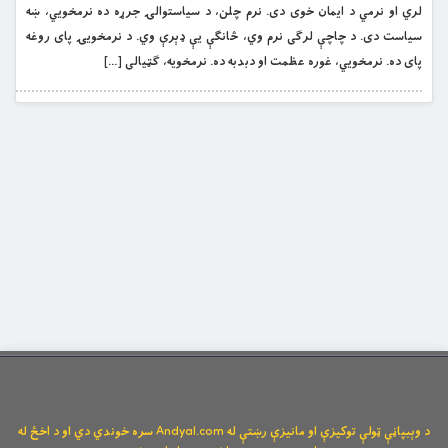
لري او نرمي د ایمان خوی دی. نرم چلن، د سیاستوالۍ جرړه ده نرمخویي، ښه
سیاست دی. د چاچې لرګی نرم وي، څانګې یې ډېرې وي. د نرمخویۍ پای روغه
پای ده. نرمخویي، غوره عظمت او دبدبه ده. نرمخویه، ګټیالی […]
د وېبپاڼې ټولې توکیزې او مانیزې رښتې له Andyal.com سره خوندي دي او د اخځ له