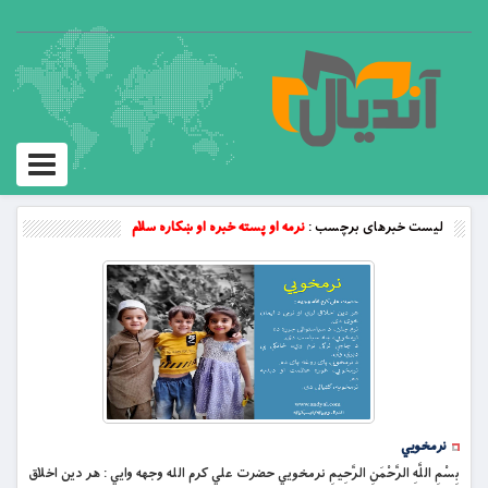
Toggle
vigation
لیست خبرهای برچسب :
نرمه او پسته خبره او ښکاره سلام
نرمخويي
بِسْمِ اللَّهِ الرَّحْمَنِ الرَّحِيمِ نرمخويي حضرت علي کرم الله وجهه وايي : هر دین اخلاق