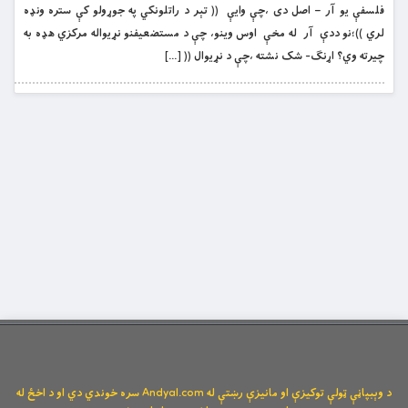
فلسفې يو آر – اصل دى ،چې وایې (( تېر د راتلونکي په جوړولو کې ستره ونډه
لري ))؛نو ددې آر له مخې اوس وينو، چې د مستضعيفنو نړيواله مرکزي هډه به
چيرته وي؟ اړنګ- شک نشته ،چې د نړيوال (( […]
د وېبپاڼې ټولې توکیزې او مانیزې رښتې له Andyal.com سره خوندي دي او د اخځ له