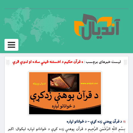
Toggle
vigation
لیست خبرهای برچسب :
ه قرآن حکیم د اخستنه ځينې ساده او لنډې لارې
د قرآن پوهنې زده کړې – د ځوانانو لپاره
بِسْمِ اللَّهِ الرَّحْمَنِ الرَّحِيمِ د قرآن پوهنې زده کړې د ځوانانو لپاره ليکوال: اکبر