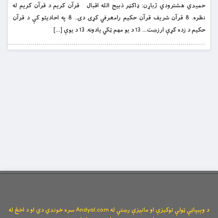
حميدي هشترودي ژباړن: ډاکټر ذبيح الله اقبال قرآن کريم د قرآن کريم له
نظره. 8 قرآن شريف قرآن حکیم رامعرفي كړى دى.. 8 په احاديثو کې د قرآن
حکیم د زده كړې ارزښت… 13 د يو مهم ټكي يادونه. 13 د يوې […]
د وېبپاڼې ټولې توکیزې او مانیزې رښتې له Andyal.com سره خوندي دي او د اخځ له