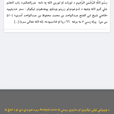
بِسْمِ اللَّهِ الرَّحْمَنِ الرَّحِيمِ د لوراند او لورین الله په نامه غررالحکم،د باب العلم
علي کرم الله وجهه د لنډغونډلو زرینو ویناوو پوهنغونډ لیکوال : ستر حدیثپوه
«قاضي شیخ ابی الفتح عبدالواحد بن محمد محفوظ بن عبدالواحد آمدی» (۵۱۰
س مړ) پرله پسې ۲ مه برخه ۶۶-ریا او ځانښودنه، (له الله تعالی سره) […]
د وېبپاڼې ټولې توکیزې او مانیزې رښتې له Andyal.com سره خوندي دي او د اخځ له