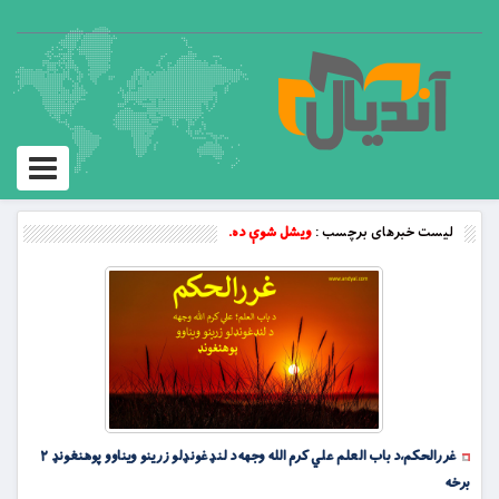
Toggle
vigation
لیست خبرهای برچسب :
ویشل شوې ده.
غررالحکم،د باب العلم علي کرم الله وجهه د لنډغونډلو زرینو ویناوو پوهنغونډ ۲
برخه