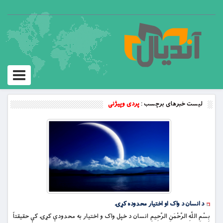
Toggle
vigation
لیست خبرهای برچسب :
پردی وپيژنی
د انسان د واک او اختیار محدوده کړۍ
بِسْمِ اللَّهِ الرَّحْمَنِ الرَّحِيمِ انسان د خپل واک و اختیار به محدودې کړۍ کې حقیقتاً