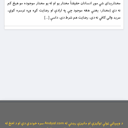
مختارېدای شي موږ انسانان حقیقتاً مختار یو او له یو مختار موجوده مو هیڅ کم
نه دي (مختار؛ یعنې هغه موجود چې په ارادې او رضایت کړه وړه ترسره کوي،
مرید والی کافي نه دی، رضایت هم شرط دی، داسې […]
د وېبپاڼې ټولې توکیزې او مانیزې رښتې له Andyal.com سره خوندي دي او د اخځ له