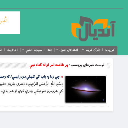
کورپاڼه
قرآن کریم
اعتقادي اصول
فقه
سیرت النبي
احادیث
اس
لیست خبرهای برچسب :
پر طاعت امر او له ګناه نهې
چې زما په باب کې کښلي دي رارسي/ که رحمت
بِسْمِ اللَّهِ الرَّحْمَنِ الرَّحِيمِ د بشري 
کې هرومرو هم نېکې چارې کوي او هم بدې، او 