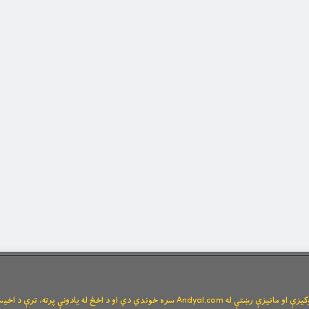
Andya سره خوندي دي او د اخځ له یادونې پرته، ترې د اخیستنې اجازه نشته