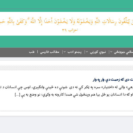
لامي ښوونځی
نبوي کورنۍ
پښتو ادب
مطالب فارسی
طب
 دی که زحمت دې وار په وار
تاریخ «طبیعي» والی له «اختیار» سره په ټکر کې نه دی شونې ده ځینې وانګېري، اوس چې انسانان د ت
که دا انسانان یو ځل بیا هم وپنځول شي همدا کارونه به وکړي؛ نو وضع به یې […]