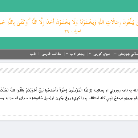
لامي ښوونځی
نبوي کورنۍ
پښتو ادب
مطالب فارسی
طب
په نامه رورولي او پخلاینه ((إِنَّمَا الْمُؤْمِنُونَ إِخْوَةٌ فَأَصْلِحُوا بَيْنَ أَخَوَيْكُمْ وَاتَّقُوا اللَّهَ لَعَلَّكُ
و وروڼو ترمنځ (چې كله اختلاف پيدا كړي) روغ وكړئ او(خپل ځانونه) د خداى له عذابه وسا