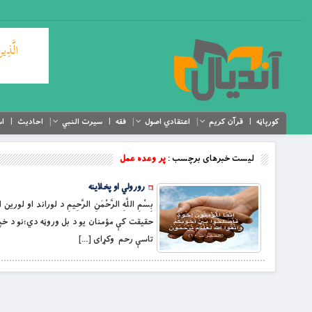
کورپاڼه
قرآن کریم
اعتقادي اصول
فقه
سیرت النبي
احادیث
اس
لیست خبرهای برچسب :
پر وعده عمل
رورولي او پخلاینه
بِسْمِ اللَّهِ الرَّحْمَنِ الرَّحِيمِ د لوراند او لورین الله 
حقيقت كې مؤمنان يو د بل وروڼه دي؛نو د خپل
تاسې رحم وکړاى […]