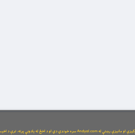
Andya سره خوندي دي او د اخځ له یادونې پرته، ترې د اخیستنې اجازه نشته