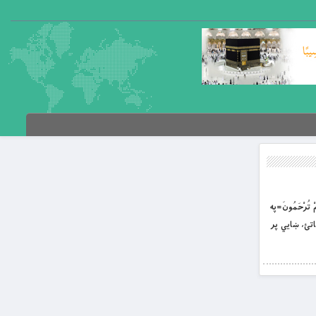
مْ تُرْحَمُونَ=په
تئ، ښايي پر