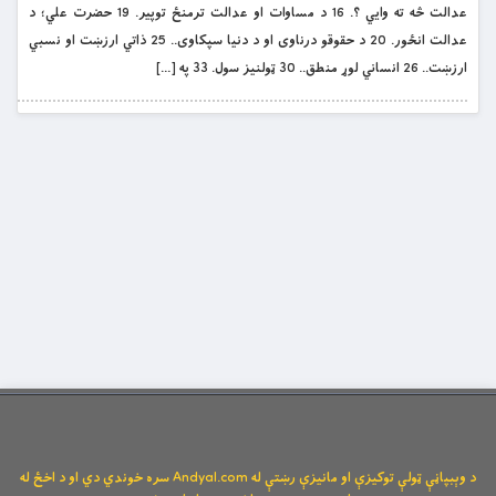
عدالت څه ته وايي ؟. 16 د مساوات او عدالت ترمنځ توپير. 19 حضرت علي؛ د
عدالت انځور. 20 د حقوقو درناوى او د دنيا سپکاوى.. 25 ذاتي ارزښت او نسبي
ارزښت.. 26 انساني لوړ منطق.. 30 ټولنيز سول. 33 په […]
د وېبپاڼې ټولې توکیزې او مانیزې رښتې له Andyal.com سره خوندي دي او د اخځ له