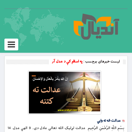
Toggle
vigation
لیست خبرهای برچسب :
په اسلام کې د عدل آر
عدالت څه ته وايي
بِسْمِ اللَّهِ الرَّحْمَنِ الرَّحِيمِ عدالت لړلیک الله تعالی عادل دی.. 9 الهي عدل. 14