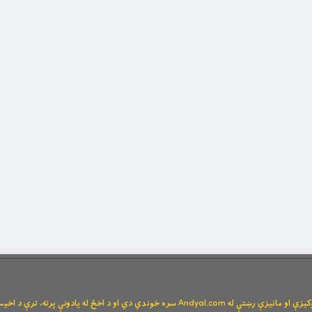
Andya سره خوندي دي او د اخځ له یادونې پرته، ترې د اخیستنې اجازه نشته