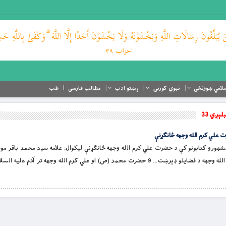
لامي ښوونځی
نبوي کورنۍ
پښتو ادب
مطالب فارسی
طب
ېږي 33
ْمِ اللَّهِ الرَّحْمَنِ الرَّحِيمِ د اهل سنتو په ٤٦ مشهورو کتابونو کې د حضرت علي کرم الله وجهه ځانګړنې ليکوال: علامه سيد محمد
لړلیک د ژباړن سريزه. 8 د حضرت علي کرم الله وجهه د فضايلو ډېرښت… 9 حضرت محمد (ص) او علي کرم الله وجهه تر آد