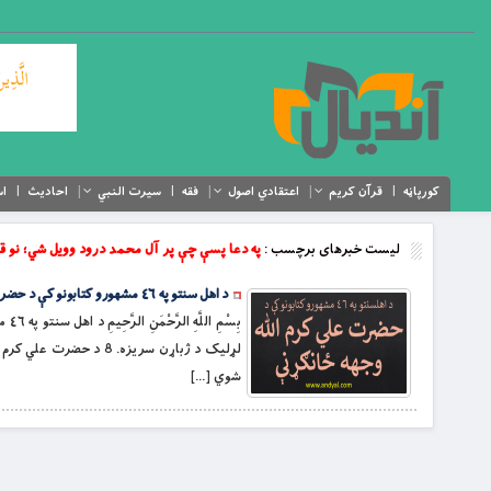
کورپاڼه
قرآن کریم
اعتقادي اصول
فقه
سیرت النبي
احادیث
اس
لیست خبرهای برچسب :
په دعا پسې چې پر آل محمد درود وويل شي؛ نو قبل
د اهل سنتو په ٤٦ مشهورو کتابونو کې د حضرت علي کرم الله وجهه ځانګړنې
بِس
شوي […]