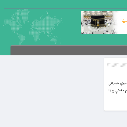
 باقر موسوي همداني
م عليه السلام مخکې پېدا