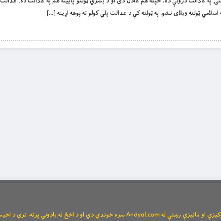
ۍ په عدالت درولې ده، خپله هم عادل دی او د بشري ټولنو پایینه هم په عدالت ده. عدالت د
اسلامي ټولنه ویلای نشو. په ټولنه کې د عدالت پلي کولو ته پوهه اړینه […]
Andya سره خوندي دي او د اخځ له یادونې پرته، ترې د اخیستنې اجازه نشته