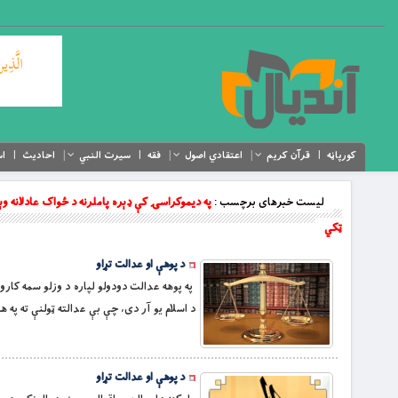
کورپاڼه
قرآن کریم
اعتقادي اصول
فقه
سیرت النبي
احادیث
اس
لیست خبرهای برچسب :
په دیموکراسۍ کې ډېره پاملرنه د ځواک عادلانه 
ټکي
د پوهې او عدالت تړاو
په پوهه عدالت دودولو لپاره د وزلو سمه کارو
د اسلام یو آر دی، چې بې عدالته ټولنې ته په ه
د پوهې او عدالت تړاو