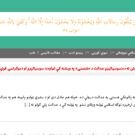
لامي ښوونځی
نبوي کورنۍ
پښتو ادب
مطالب فارسی
طب
وېش ته ده;سوسیالیزم عدالت د «شتمنۍ» په ویشنه کې لټاوه;د سوسیالېزم او دموکراسۍ قوي
نه پالونکي هستۍ په عدالت درولې ده، خپله هم عادل دی او د بشري ټولنو پایینه هم په عدا
ر اړخیزه توګه اسلامي ټولنه ویلای نشو. په ټولنه کې د عدالت پلي کولو ته […]