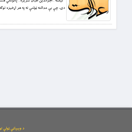
لیکنه : اجرالدین اقبال سریزه : پالونکي هست
دی، چې بې عدالته ټولنې ته په هر اړخیزه توګه 
د وېبپاڼې ټولې توکیزې او مانیزې رښتې له l.com