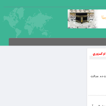
 او کمزوري
لت ده. عدالت