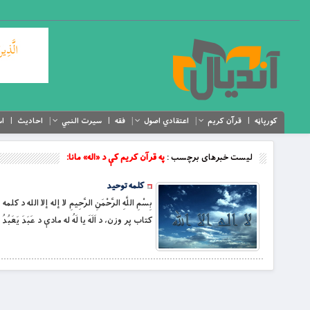
کورپاڼه
قرآن کریم
اعتقادي اصول
فقه
سیرت النبي
احادیث
اس
لیست خبرهای برچسب :
په قرآن کريم کې د «اله» مانا:
کلمه توحید
بِسْمِ اللَّهِ الرَّحْمَنِ الرَّحِيمِ لا إله إلا ا
کتاب پر وزن، د اَلَهَ یا لَهُ له مادې د عَبَدَ 