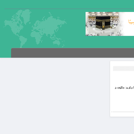
 داده: «اله» د