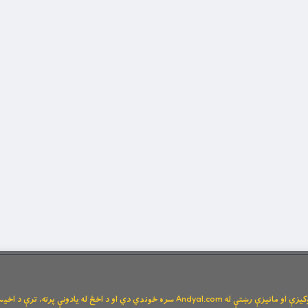
Andya سره خوندي دي او د اخځ له یادونې پرته، ترې د اخیستنې اجازه نشته