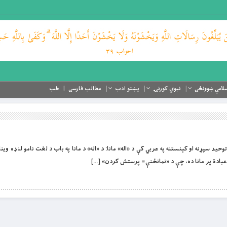
لامي ښوونځی
نبوي کورنۍ
پښتو ادب
مطالب فارسی
طب
لله د کلمه توحید سپړنه او کېنستنه په عربي کې د «اله» مانا: د «اله» د مانا په باب د لغت نامو لنډه وينا
يَعَبُدُ عبادة پر مانا ده، چې د «نمانځنې= پرستش کردن» […]