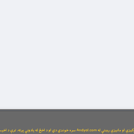
Andya سره خوندي دي او د اخځ له یادونې پرته، ترې د اخیستنې اجازه نشته