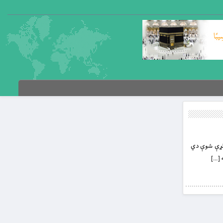
انګړې شوې دي
 […]