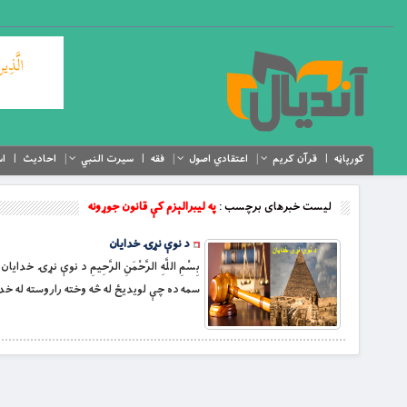
کورپاڼه
قرآن کریم
اعتقادي اصول
فقه
سیرت النبي
احادیث
اس
لیست خبرهای برچسب :
په لیبرالېزم کې قانون جوړونه
د نوې نړۍ خدایان
بِسْمِ اللَّهِ الرَّحْمَنِ الرَّحِيمِ د نوې 
سمه ده چې لویدیځ له څه وخته راروسته له خدا