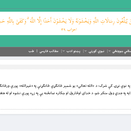
لامي ښوونځی
نبوي کورنۍ
پښتو ادب
مطالب فارسی
طب
نړۍ خدایان په نوې نړۍ کې شرک؛ د «الله تعالی» یو شمېر ځانګړې ځانګړنې په «غیرالله» پورې ورځ
یه په جدي ډول منکر شو، د خدای اوڅارول او ښکاره نمانځنه یې په زړه پورې نشوه او له هغه