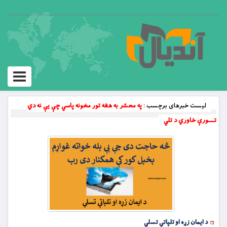
Toggle
vigation
لیست خبرهای برچسب :
په محشر به هغه تور مخونه پاسي چې يې نه دي
تــــورې خاوري د تلي
د ایمان زړه او تلپاتې تسلي