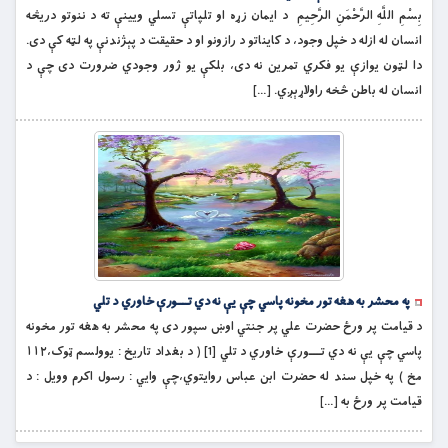
بِسْمِ اللَّهِ الرَّحْمَنِ الرَّحِيمِ د ایمان زړه او تلپاتې تسلي ویینې ته د ننوتو دریڅه
انسان له ازله د خپل وجود، د کایناتو د رازونو او د حقیقت د پېژندنې په لټه کې دی.
دا لټون یوازې یو فکري تمرین نه دی، بلکې یو ژور وجودي ضرورت دی چې د
انسان له باطن څخه راولاړېږي. […]
په محشر به هغه تور مخونه پاسي چې يې نه دي تــــورې خاوري د تلي
د قيامت پر ورځ حضرت علي پر جنتي اوښ سپور دى په محشر به هغه تور مخونه
پاسي چې يې نه دي تــــورې خاوري د تلي [1] ( د بغداد تاريخ : يوولسم ټوک،١١٢
مخ ) په خپل سند له حضرت ابن عباس روايتوي،چې وايي : رسول اکرم وويل : د
قيامت پر ورځ به […]