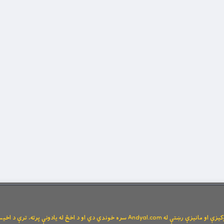
Andya سره خوندي دي او د اخځ له یادونې پرته، ترې د اخیستنې اجازه نشته