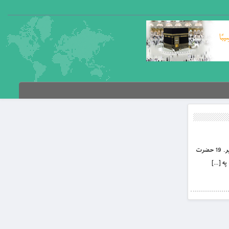
بِسْمِ اللَّهِ الرَّحْمَنِ الرَّحِيمِ عدالت لړلیک الله تعالی عادل دی.. 9 الهي عدل. 14 عدالت څه ته وايي ؟. 16 د مساوات او عدالت ترمنځ توپير. 19 حضرت