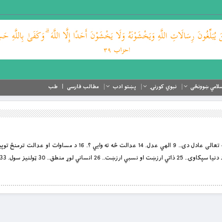
لامي ښوونځی
نبوي کورنۍ
پښتو ادب
مطالب فارسی
طب