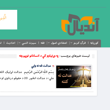
کورپاڼه
قرآن کریم
اعتقادي اصول
فقه
سیرت النبي
احادیث
اس
لیست خبرهای برچسب :
په وړتیاوو کې د انسانانو توپيرونه
عدالت څه ته وايي
علي؛ د عدالت انځور. 20 د حقوقو درناوى او د دنيا سپکاوى.. 25 ذاتي ارزښت او نسبي ارزښت.. 26 انساني لوړ منطق.. 30 ټولنيز سول. 33 په […]