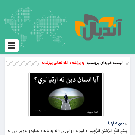
Toggle
vigation
لیست خبرهای برچسب :
په پرتلنه د الله تعالی پېژندنه
دين ته اړتيا
بِسْمِ اللَّهِ الرَّحْمَنِ الرَّحِيمِ د لوراند او لورین الله په نامه د عقايدو لنډيز دين ته