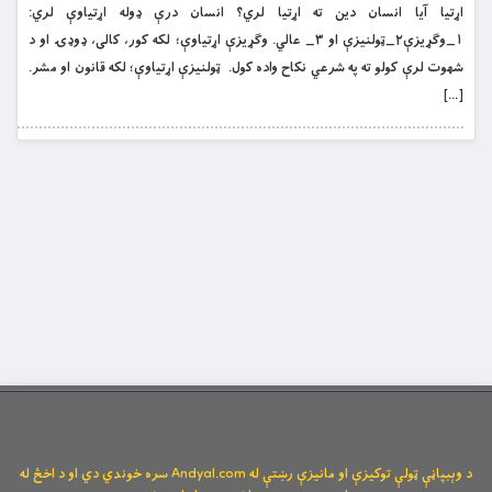
اړتيا آيا انسان دين ته اړتيا لري؟ انسان درې ډوله اړتياوې لري:
١_وګړيزې٢_ټولنيزې او ٣_ عالي. وګړيزې اړتياوې؛ لکه کور، کالى، ډوډۍ او د
شهوت لرې کولو ته په شرعي نکاح واده کول. ټولنيزې اړتياوې؛ لکه قانون او مشر.
[…]
د وېبپاڼې ټولې توکیزې او مانیزې رښتې له Andyal.com سره خوندي دي او د اخځ له