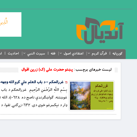
کورپاڼه
قرآن کریم
اعتقادي اصول
فقه
سیرت النبي
احادیث
اس
لیست خبرهای برچسب :
پښتو حضرت علی (ک) زرین اقوال
غررالحکم – د باب العلم علي کرم الله وجهه د لنډ
ډار د نېکمرغو خوی دی. ۶۳۲-زړګنۍ تقوا، د متقیانو خوی دی. […]