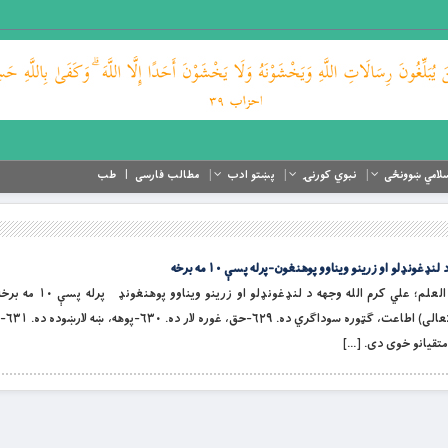
لامي ښوونځی
نبوي کورنۍ
پښتو ادب
مطالب فارسی
طب
غونډلو او زرینو ویناوو پوهنغون-پرله پسې ۱۰ مه برخه
غوښتنه، ګواښ