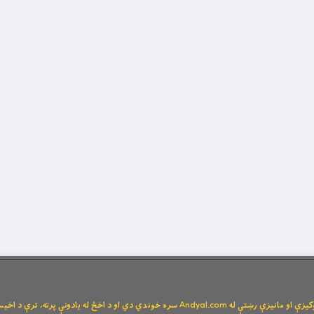
Andya سره خوندي دي او د اخځ له یادونې پرته، ترې د اخیستنې اجازه نشته