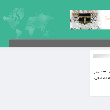
بِسْمِ اللَّهِ الرَّحْمَنِ الرَّحِيمِ غررالحکم د باب العلم؛ علي کرم الله وجهه د لنډغونډلو او زرینو ویناوو پوهنغونډ پرله پسې ۱۰ مه برخه ۶۲۷-عذر
ګرندې ناصح ده. ۶۲۸-(د الله تعالی) اطاعت، ګټوره سوداګري ده. ۶۲۹-حق، غوره لار ده. ۶۳۰-پوهه، ښه لارښوده ده. ۶۳۱-له الله تعالی،