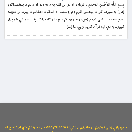
بِسْمِ اللَّهِ الرَّحْمَنِ الرَّحِيمِ د لوراند او لورین الله په نامه ویر او ماتم د پېغمبراکرم
(ص) په سيرت کې د پېغمبر اکرم (ص) سنت، د اسلام د احکامو د پېژندنې دويمه
سرچينه ده. د نبي کريم (ص) ويناوې، کړه وړه او تقريرات، په سنتو کې شمېرل
کېږي. په دې اړه قرآن کريم وايي: مَّا […]
د وېبپاڼې ټولې توکیزې او مانیزې رښتې له Andyal.com سره خوندي دي او د اخځ له