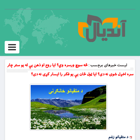
Toggle
vigation
لیست خبرهای برچسب :
څه سوچ ورسره وي؟ ایا روح او ذهن یې له یو ستر چار
سره اخږل شوی نه دی؟ ایا ټول ځان یې یو فکر را ایسار کړی نه دی؟
د متقیانو زغم