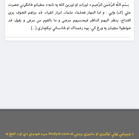
بِسْمِ اللَّهِ الرَّحْمَنِ الرَّحِيمِ د لوراند او لورین الله په نامه د متقیانو ځانګړنې حضرت
علي (ک) وايي : و اما النهار فحلماء علماء، ابرار انقياء، قد براهم الخوف برى
القداح، ينظر اليهم الناظر فيحسبهم مرضى و ما بالقوم من مرض و يقول: قد
خولطوا! متقیان په ورځ کې، پوه زغمناک او ځانساتي نېکچاري […]
د وېبپاڼې ټولې توکیزې او مانیزې رښتې له Andyal.com سره خوندي دي او د اخځ له