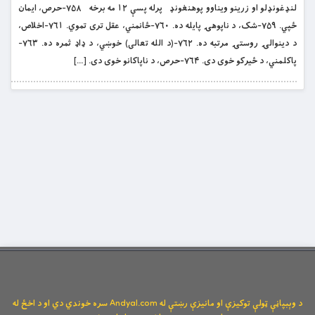
لنډغونډلو او زرینو ویناوو پوهنغونډ پرله پسې ۱۲ مه برخه ۷۵۸-حرص، ایمان
ځپي. ۷۵۹-شک، د ناپوهۍ پایله ده. ۷۶۰-ځانمني، عقل تری تموي. ۷۶۱-اخلاص،
د دینوالۍ روستۍ مرتبه ده. ۷۶۲-(د الله تعالی) خوښي، د ډاډ ثمره ده. ۷۶۳-
پاکلمني، د ځيرکو خوی دی. ۷۶۴-حرص، د ناپاکانو خوی دی. […]
د وېبپاڼې ټولې توکیزې او مانیزې رښتې له Andyal.com سره خوندي دي او د اخځ له