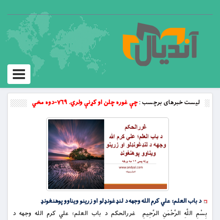
Toggle
vigation
لیست خبرهای برچسب :
چې غوره چلن او کړنې ولري. ۷۶۹-دوه مخي
د باب العلم؛ علي کرم الله وجهه د لنډغونډلو او زرینو ویناوو پوهنغونډ
بِسْمِ اللَّهِ الرَّحْمَنِ الرَّحِيمِ غررالحکم د باب العلم؛ علي کرم الله وجهه د