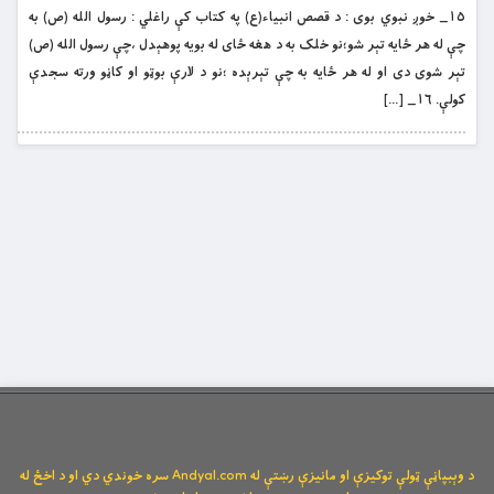
١٥_ خوږ نبوي بوى : د قصص انبياء(ع) په کتاب کې راغلي : رسول الله (ص) به
چې له هر ځایه تېر شو؛نو خلک به د هغه ځاى له بويه پوهېدل ،چې رسول الله (ص)
تېر شوى دى او له هر ځايه به چې تېرېده ؛نو د لارې بوټو او کاڼو ورته سجدې
کولې. ١٦_ […]
د وېبپاڼې ټولې توکیزې او مانیزې رښتې له Andyal.com سره خوندي دي او د اخځ له