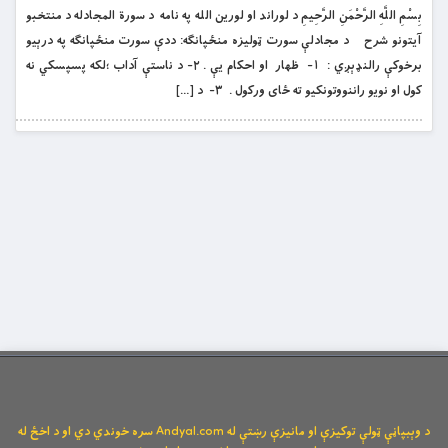
بِسْمِ اللَّهِ الرَّحْمَنِ الرَّحِيمِ د لوراند او لورين الله په نامه د سورة المجادله د منتخبو
آیتونو شرح د مجادلې سورت ټوليزه منځپانګه: ددې سورت منځپانګه په درېيو
برخوکې رالنډېږي : ١- ظهار او احکام يې . ٢- د ناستې آداب ؛لکه پسپسکي نه
کول او نويو راننووتونکیو ته ځاى ورکول . ٣- د […]
د وېبپاڼې ټولې توکیزې او مانیزې رښتې له Andyal.com سره خوندي دي او د اخځ له