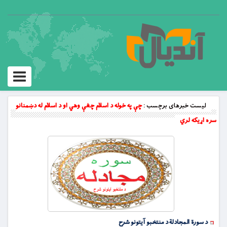
Toggle
vigation
لیست خبرهای برچسب :
چې په خوله د اسلام چغې وهي او د اسلام له دښمنانو
سره اړيکه لري
د سورة المجادلة د منتخبو آیتونو شرح