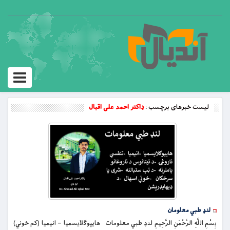
Toggle
vigation
لیست خبرهای برچسب :
ډاکتر احمد علی اقبال
لنډ طبي معلومان
بِسْمِ اللَّهِ الرَّحْمَنِ الرَّحِيمِ لنډ طبي معلومات هایپوګلایسمیا – انیمیا (کم خوني)