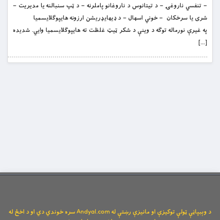
– تنفسي ناروغۍ – د تیتانوس د ناروغانو پاملرنه – د ټپ سنبالنه یا مدیریت –
شری یا سرخکان – خوني اسهال – د ډيهايډریشن ارزونه هایپوګلایسمیا
په غیرې نورماله توګه د وینې د شکر ټیټ غلظت ته هایپوګلایسمیا وايي. شدیده
[…]
د وېبپاڼې ټولې توکیزې او مانیزې رښتې له Andyal.com سره خوندي دي او د اخځ له