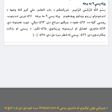
پرله پسې ۹ مه برخه
بِسْمِ اللَّهِ الرَّحْمَنِ الرَّحِيمِ غررالحکم د باب العلم؛ علي کرم الله وجهه د
لنډغونډلو زرینو ویناوو پوهنغونډ پرله پسې ۹ مه برخه ۵۶۱-ورین تندیتوب،
ړومبۍ ګټه ده. ۵۶۲-عفوه د ښېګڼو سرتاج دی. ۵۶۳-نېکي، غوره نعمتونه دي.
۵۶۴-عاجزي، فضایل او ارزښتونه پرېمانوي. ۵۶۵-تکبر، د پستۍ او رذالت
ښکارندوی دی. ۵۶۶- پېښې له خطر سره مل دي. ۵۶۷- […]
د وېبپاڼې ټولې توکیزې او مانیزې رښتې له Andyal.com سره خوندي دي او د اخځ له