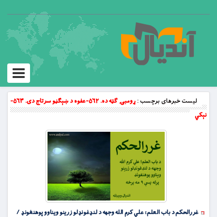
Toggle
vigation
لیست خبرهای برچسب :
ړومبۍ ګټه ده. ۵۶۲-عفوه د ښېګڼو سرتاج دی. ۵۶۳-
نېکي
غررالحکم د باب العلم؛ علي کرم الله وجهه د لنډغونډلو زرینو ویناوو پوهنغونډ /