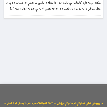
ښکته پورته واړه کاینات یې دایره ده دا نقطه د داسې یو نقطې نه عبارت ده پر د
عقل سوځي ورته دومره په رفعت ده نه څه تعین او نه یې حد نه اندازه شته […]
د وېبپاڼې ټولې توکیزې او مانیزې رښتې له Andyal.com سره خوندي دي او د اخځ له