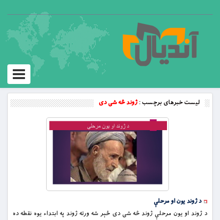
Toggle
vigation
لیست خبرهای برچسب :
ژوند څه شی دی
د ژوند یون او مرحلې
د ژوند او یون مرحلې ژوند څه شی دی ځېر شه ورته ژوند په ابتداء یوه نقطه ده