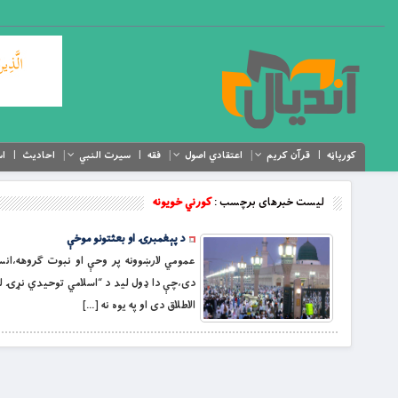
کورپاڼه
قرآن کریم
اعتقادي اصول
فقه
سیرت النبي
احادیث
اس
لیست خبرهای برچسب :
کورني خويونه
د پېغمبرۍ او بعثتونو موخې
عمومي لارښوونه پر وحې او نبوت ګروهه،انس
دى،چې دا ډول ليد د “اسلامي توحيدي نړۍ ل
الاطلاق دى او په يوه نه […]