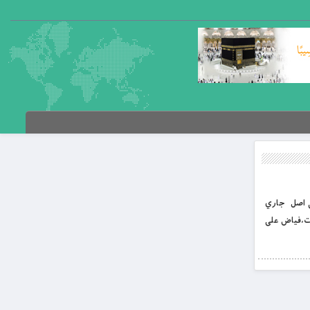
نې اصل جاري
ات،فياض على