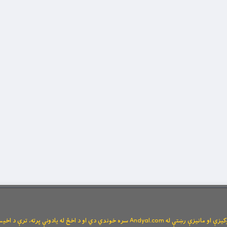
Andya سره خوندي دي او د اخځ له یادونې پرته، ترې د اخیستنې اجازه نشته