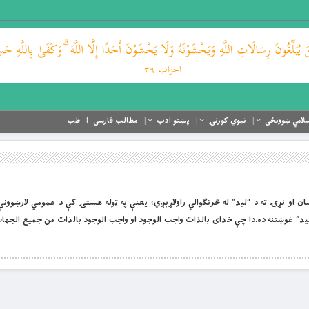
لامي ښوونځی
نبوي کورنۍ
پښتو ادب
مطالب فارسی
طب
ان او نړۍ ته د “ليد” له څرنګوالي راولاړېږي؛ يعنې په ټوله هستۍ کې د عمومي لارښوو
يد” غوښتنه ده.دا چې خداى بالذات واجب الوجود او واجب الوجود بالذات من جميع الجه