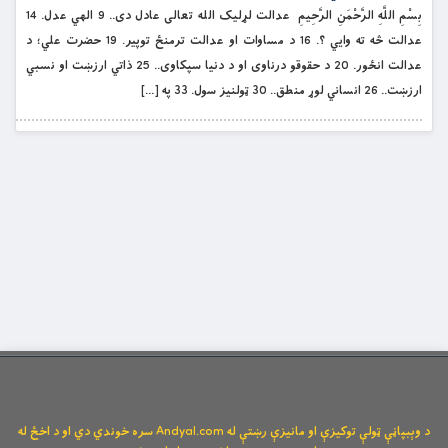
بِسْمِ اللَّهِ الرَّحْمَنِ الرَّحِيمِ عدالت لړلیک الله تعالی عادل دی.. 9 الهي عدل. 14
عدالت څه ته وايي ؟. 16 د مساوات او عدالت ترمنځ توپير. 19 حضرت علي؛ د
عدالت انځور. 20 د حقوقو درناوى او د دنيا سپکاوى.. 25 ذاتي ارزښت او نسبي
ارزښت.. 26 انساني لوړ منطق.. 30 ټولنيز سول. 33 په […]
د وېبپاڼې ټولې توکیزې او مانیزې رښتې له Andyal.com سره خوندي دي او د اخځ له