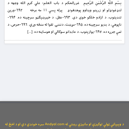
بِسْمِ اللَّهِ الرَّحْمَنِ الرَّحِيمِ غررالحکم د باب العلم؛ علي کرم الله وجهه د
لنډغونډلو او زرینو ویناوو پوهنغونډ پرله پسې ۱۱ مه برخه ۶۹۲-ورین
تندیتوب، د ازادو خلکو خوی دی. ۶۹۳-عقل، د خیرښېګڼو سرچینه ده. ۶۹۴-
ناپوهي، د بدیو سرچینه ده. ۶۹۵-مړښت، دنننۍ تقوا له منځه وړي. ۶۹۶-حرص، د
تمې جرړه ده. ۶۹۷-یوازېتوب، د عابدانو سوکالي او هوساینه ده. […]
د وېبپاڼې ټولې توکیزې او مانیزې رښتې له Andyal.com سره خوندي دي او د اخځ له