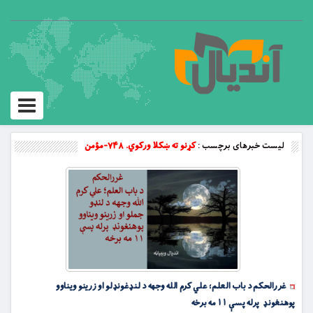
Toggle
vigation
لیست خبرهای برچسب :
کړنو ته ښکلا ورکوي. ۷۴۸-مؤمن
غررالحکم د باب العلم؛ علي کرم الله وجهه د لنډغونډلو او زرینو ویناوو
پوهنغونډ پرله پسې ۱۱ مه برخه