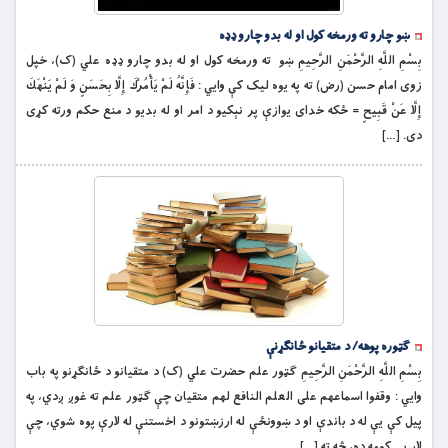
ښو چارو ته ورمخه کول او له بدو چارو ډډه
بِسْمِ اللَّهِ الرَّحْمَنِ الرَّحِيمِ ښو ته ورمخه کول او له بدو چارو ډډه علي (ک)، خپل
زوی امام حسن (رض) ته په یوه لیک کې وايي : فَإِنَّهُ لَمْ يَأْمُرْكَ إِلَّا بِحَسَنٍ وَ لَمْ يَنْهَكَ
إِلَّا عَنْ قَبِيحٍ = ځکه خداى يوازې پر نېکيو د امر او له بديو د منع حکم ورته کړى
دى. […]
ګټوره پوهه/ د متقیانو ځانګړنې
بِسْمِ اللَّهِ الرَّحْمَنِ الرَّحِيمِ ګټور علم حضرت علي (ک) د متقیانو د ځانګړنو په باب
وايي : وقفوا اسماعهم على العلم النافع لهم متقيان چې ګټور علم ته غوږ ږدي، په
پيل کې يې له د باندې او د ښوونځې له ارزښتونو د اخستنې له لارې پوه شوي، چې
لار يې کومه ده، څه ته […]