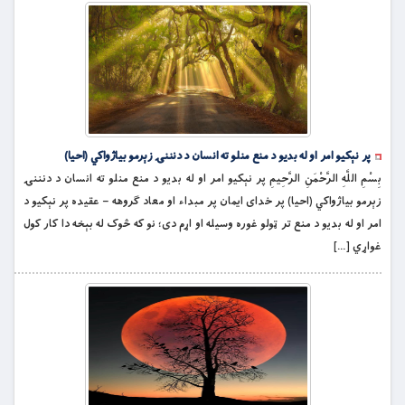
پر نېکيو امر او له بديو د منع منلو ته انسان د دنننۍ زېرمو بياژواکي (احیا)
بِسْمِ اللَّهِ الرَّحْمَنِ الرَّحِيمِ پر نېکيو امر او له بديو د منع منلو ته انسان د دنننۍ
زېرمو بياژواکي (احیا) پر خداى ايمان پر مبداء او معاد ګروهه – عقیده پر نېکيو د
امر او له بديو د منع تر ټولو غوره وسيله او اړم دى؛ نو که څوک له بېخه دا کار کول
غواړي […]