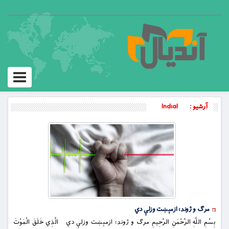
Toggle
igation
آرشیو :
Indial
مرګ و ژوند؛ ازمېښت وزلې دي
بِسْمِ اللَّهِ الرَّحْمَنِ الرَّحِيمِ مرګ و ژوند؛ ازمېښت وزلې دي الَّذِي خَلَقَ الْمَوْتَ