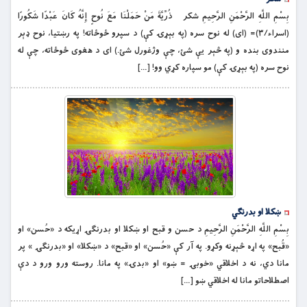
بِسْمِ اللَّهِ الرَّحْمَنِ الرَّحِيمِ شکر ذُرِّيَّةَ مَنْ حَمَلْنَا مَعَ نُوحٍ إِنَّهُ كَانَ عَبْدًا شَكُورًا
(اسراء/۳)= (اى) له نوح سره (په بېړۍ كې) د سپرو ځوځاته! په رښتيا، نوح ډېر
منندوى بنده و (په څېر یې شئ، چې وژغورل شئ.) اى د هغوى ځوځاته، چې له
نوح سره (په بېړۍ كې) مو سپاره كړي وو! […]
ښکلا او بدرنګي
بِسْمِ اللَّهِ الرَّحْمَنِ الرَّحِيمِ د حسن و قبح او ښکلا او بدرنګۍ اړيکه د «حُسن» او
«قُبح» په اړه څېړنه وکړو. په آر کې «حُسن» او «قبح» د «ښکلا» او «بدرنګۍ » پر
مانا دي، نه د اخلاقي «خوبۍ = ښو» او «بدۍ» په مانا. روسته ورو ورو د دې
اصطلاحاتو مانا له اخلاقي ښو […]