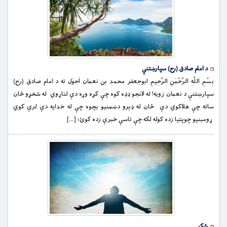
د امام صادق (رح) سپارښتنې
بِسْمِ اللَّهِ الرَّحْمَنِ الرَّحِيمِ ابوجعفر محمد بن نعمان اَحوَل ته د امام صادق (رح)
سپارښتنې د نعمان زویه! له لانجو ډډه کوه چې کړه وړه دې لتاړوي له شخړو ځان
ساته چې هلاکوي دې ځان له ډېرو دښمنیو بچوه چې له خدایه دې لرې کوي
ړومبنیو چوپتیا زده کوله لکه چې تاسې خبرې زده کوئ؛ […]
شکر