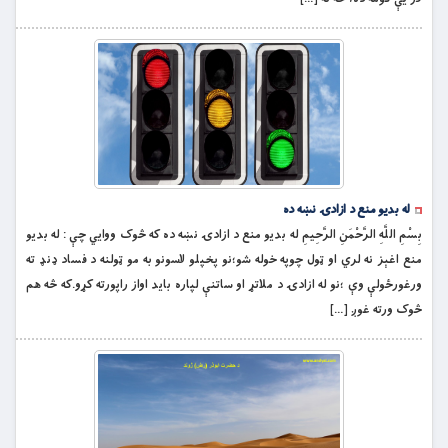
له بديو منع د ازادۍ نښه ده
بِسْمِ اللَّهِ الرَّحْمَنِ الرَّحِيمِ له بديو منع د ازادۍ نښه ده که څوک ووايي چې : له بديو
منع اغېز نه لري او ټول چوپه خوله شو؛نو پخپلو لاسونو به مو ټولنه د فساد ډنډ ته
ورغورځولې وې ؛نو له ازادۍ د ملاتړ او ساتنې لپاره بايد اواز راپورته کړو.که څه هم
څوک ورته غوږ […]