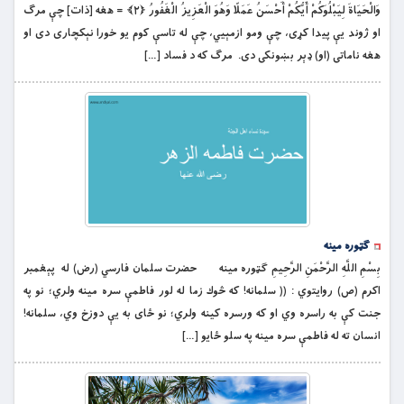
وَالْحَيَاةَ لِيَبْلُوَكُمْ أَيُّكُمْ أَحْسَنُ عَمَلًا وَهُوَ الْعَزِيزُ الْغَفُورُ ﴿۲﴾ = هغه [ذات] چې مرګ
او ژوند يې پيدا كړى، چې ومو ازمېيي، چې له تاسې كوم يو خورا نېکچارى دى او
هغه ناماتى (او) ډېر بښونكى دى. مرګ كه د فساد […]
ګټوره مينه
بِسْمِ اللَّهِ الرَّحْمَنِ الرَّحِيمِ ګټوره مينه حضرت سلمان فارسي (رض) له پېغمبر
اكرم (ص) روايتوي : (( سلمانه! كه څوك زما له لور فاطمې سره مينه ولري؛ نو په
جنت كې به راسره وي او كه ورسره كينه ولري؛ نو ځاى به يې دوزخ وي، سلمانه!
انسان ته له فاطمې سره مينه په سلو ځايو […]