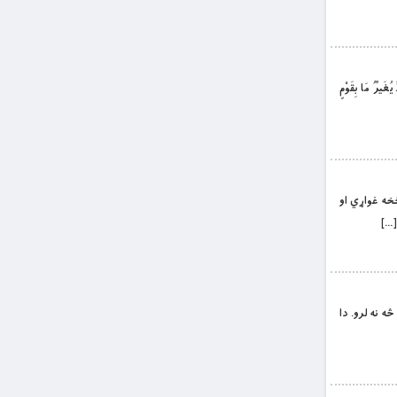
رُ مَا بِقَوْمٍ
 څخه غواړي او
[…]
څه نه لرو. دا