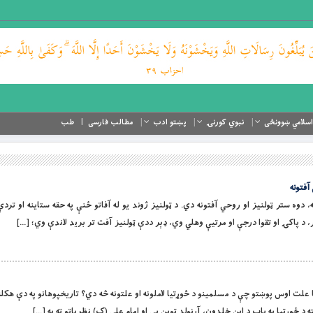
اسلامي ښوونځی
نبوي کورنۍ
پښتو ادب
مطالب فارسی
طب
آفتونه
 او ستاینه، دوه ستر ټولنیز او روحي آفتونه دي. د ټولنیز ژوند یو له آفاتو ځنې په حقه ستاینه او ترد
، د پاکۍ او تقوا درجې او مرتیې وهلي وي، ډېر ددې ټولنیز آفت تر برید لاندې وي؛ […]
و د ځوړتیا علت اوس پوښتو چې د مسلمینو د ځوړتیا لاملونه او علتونه څه دي؟ تاریخپوهانو په دې ه
ه د ځوړتیا په باب د ابن خلدون، آرنولد توین بې او امام علي (ک) نظریاتو ته په […]