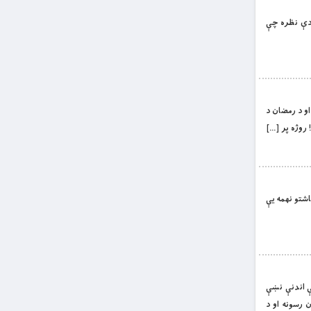
ه دې نظره چې
 او د رمضان د
ياشتو نهمه يې
مې اندنې نښې
 رسونه او د