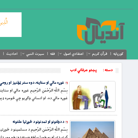
کورپاڼه
قرآن کریم
اعتقادي اصول
فقه
سیرت النبي
احادیث
دسته :
پښتو عرفاني ادب
غوړه مالي او ستاینه، دوه ستر ټولنیز او روحي 
بِسْمِ اللَّهِ الرَّحْمَنِ الرَّحِيمِ غوړه مالي
غوړه مالي ده، او انساني وګړیو چې څومره ډېر
د دولتونو او تمدنونو د ځوړتیا علتونه
بِسْمِ اللَّهِ الرَّحْمَنِ الرَّحِيمِ د مسلمین
کړې دي او یو خورا پراخه ویینه ده؛ خو موږ دلت