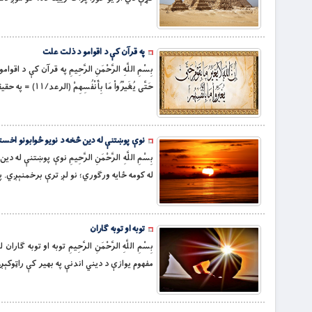
په قرآن کې د اقوامو د ذلت علت
بِسْمِ اللَّهِ الرَّحْمَنِ الرَّحِيمِ په قرآن کې د ا
حَتَّى يُغَيِّرُواْ مَا بِأَنْفُسِهِمْ (الرعد/۱۱) = په حقيقت كې خداى د كوم قوم (او ملت) حال نه اړوي،څو خپل حال یې پخپله اړولى نه […]
نوې پوښتنې له دین څخه د نویو ځوابونو اخست
بِسْمِ اللَّهِ الرَّحْمَنِ الرَّحِيمِ نوې پوښ
له کومه ځایه ورګوري؛ نو لږ ترې برخمنېږي. 
توبه او توبه ګاران
بِسْمِ اللَّهِ الرَّحْمَنِ الرَّحِيمِ توبه او 
مفهوم یوازې د دیني اندنې په بهیر کې راټوکې