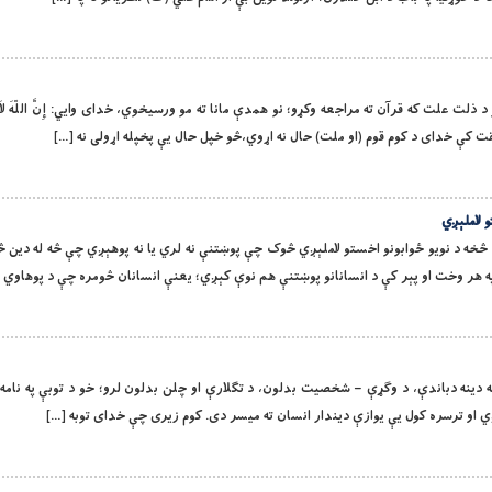
قوامو د ذلت علت که قرآن ته مراجعه وکړو؛ نو همدې مانا ته مو ورسیخوي، خدای وايي: إِنَّ اللّهَ لاَ يُغَيِّ
و لاملېږي
تنې له دین څخه د نویو ځوابونو اخستو لاملېږي څوک چې پوښتنې نه لري یا نه پوهېږي چې څه له دین
په هر وخت او پېر کې د انسانانو پوښتنې هم نوې کېږي؛ یعنې انسانان څومره چې د پوهاوي 
توبه ګاران له دینه دباندې، د وګړې – شخصیت بدلون، د تګلارې او چلن بدلون لرو؛ خو د توبې په نامه 
ږي او ترسره کول یې یوازې دیندار انسان ته میسر دی. کوم زیری چې خدای توبه […]