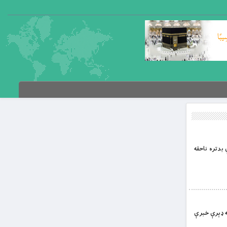
ې بدتره ناحقه
کله ډېرې خبرې