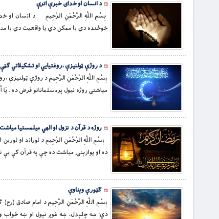
د انسان او خدای خبرې اترې
بِسْمِ اللَّهِ الرَّحْمَنِ الرَّحِيمِ د انسا
خوځنده دي یا ممکن دي یا واقعیت دي یا منظو
د روژې ټولنيزې ،روغتیایي او تشکيلاتي گټې
بِسْمِ اللَّهِ الرَّحْمَنِ الرَّحِيمِ د روژې ټو
مياشتى روژه نيول پرمسلمانانو فرض ده . يَا أَيُّهَا الَّذِينَ آمَنُواْ
روژه د قرآن د نزول او الهي ميلمستيا مياشت
بِسْمِ اللَّهِ الرَّحْمَنِ الرَّحِيمِ د لوراند
ده او يوازېنۍ مياشت ده چې په قرآن کې يې نا
ګټورې وېناوې
بِسْمِ اللَّهِ الرَّحْمَنِ الرَّحِيمِ د امام
دي: ښه چلېدل، ښه غوږ نیول او ښه ځواب ورک