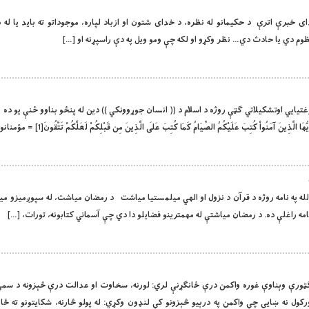
ن او خدای خبرې اترې د حکیمانو له نظره، د خدای شتون او ازباد لپاره، موجوداتو ته باید یا ل
م دي یا حادث دي… نظر وکړو او لکه چې ومو ویل په دې راسپړنه او […]
لنيزې ،روغتیایي اوتشکيلاتي گټې روژه د اسلام د (( انسان جوړوونکي )) دين له پنځو بناوو ځنې يو ده
 كُتِبَ عَلَيْكُمُ الصِّيَامُ كَمَا كُتِبَ عَلَى الَّذِينَ مِن قَبْلِكُمْ لَعَلَّكُمْ تَتَّقُونَ[1] = مؤمنانو! روژه پر […]
 او لورین الله په نامه روژه د قرآن د نزول او الهي ميلمستيا مياشت د رمضان مياشت، له سپوږميزو م
مه راغلې ده. د رمضان مياشتې له مهمترينو فضايلو دا دي چې آسماني کتابونه، تورات، […]
 صادق (رح) ګټورې وېناوې غوره واکمن درې ځانګړنې لري: لورنه، سخاوت او عدالت درې څېزونه د س
ول نه ښايی چې واکمن په درېیو څېزونو کې لنډون وکړي: له پولو څارنه، شکایتونو ته ځان