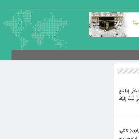
حَتَّى إِذَا بَلَغَ
ِّي تُبْتُ إِلَيْكَ
مِ ﴿ یس/ ۳۹﴾ = او سپوږمۍ ته مو منازل (پړاوونه) ټاكلي،
يارې وړاندې