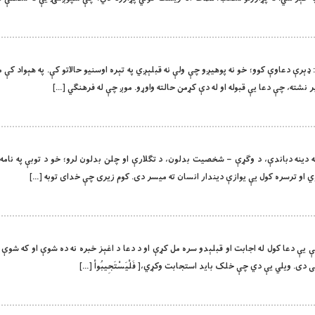
سفه سریزه: ډېرې دعاوې کوو؛ خو نه پوهیږو چې ولې نه قبلېږي په تېره اوسنیو حالاتو کې. په هېواد کې
ر نشته، چې دعا یې قبوله او له دې کړمن حالته واوړو. موږ چې له فرهنګي […]
توبه ګاران له دینه دباندې، د وګړې – شخصیت بدلون، د تګلارې او چلن بدلون لرو؛ خو د توبې په نامه 
ږي او ترسره کول یې یوازې دیندار انسان ته میسر دی. کوم زیری چې خدای توبه […]
یني متونو کې یې دعا کول له اجابت او قبلېدو سره مل کړې او د دعا د اغېز خبره نه ده شوې او که ش
 دی. ویلي یې دي چې خلک باید استجابت وکړي،[ فَلْيَسْتَجِيبُواْ […]