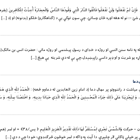
 شئ -؛ نو له هغه اوره ځان وساتئ، چې سون توکي يې د (ګناهګارو) خلكو (بدنونه) او (د […]
 او لورین الله په نامه سنن النبي او روژه د خداى د رسول پيشنمى او روژه ماتى : حضرت انس بن مالک(
ړه يو شربت و او ډېر‏ داسې راپېښېدل،چې بې له دې شربته ‏ يې هېڅ […]
 دعا
ورې میاشت د راننووتو پر مهال دعا (د امام زین العابدین له دعاوو څخه) : الْحَمْدُ لِلّهِ الّذِي هَدَانَا 
 وَ لِيَجْزِيَنَا عَلَى ذَلِكَ جَزَاءَ الْمُحْسِنِينَ‏ وَ الْحَمْدُ لِلّهِ الّذِي حَبَانَا بِدِينِهِ، وَ اخْتَصّنَا بِمِلّتِهِ، وَ س
بِسْمِ اللَّهِ الرَّحْمَنِ الرَّحِيمِ د لمر لېږدیز خوځون – حركت وَالشَّمْسُ تَجْرِي لِمُسْتَقَ
 پر خپلې ټاکلې لار چلېږي. دا آيت په ډاګه د لمر خوځون څرګندوي؛ خو دا چې د دې […]