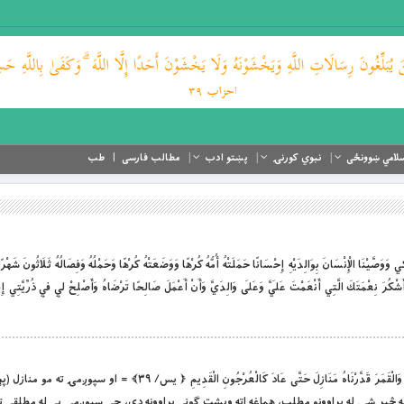
لامي ښوونځی
نبوي کورنۍ
پښتو ادب
مطالب فارسی
طب
يْنَا الْإِنْسَانَ بِوَالِدَيْهِ إِحْسَانًا حَمَلَتْهُ أُمُّهُ كُرْهًا وَوَضَعَتْهُ كُرْهًا وَحَمْلُهُ وَفِصَالُهُ ثَلَاثُونَ شَهْرًا 
أَشْكُرَ نِعْمَتَكَ الَّتِي أَنْعَمْتَ عَلَيَّ وَعَلَى وَالِدَيَّ وَأَنْ أَعْمَلَ صَالِحًا تَرْضَاهُ وَأَصْلِحْ لِي فِي ذُرِّيَّتِي إِن
بِسْمِ اللَّهِ الرَّحْمَنِ الرَّحِيمِ د سپوږمۍ پړاوونه وَالْقَمَرَ قَدَّرْنَاهُ مَنَازِلَ حَتَّى عَادَ كَالْعُرْجُونِ الْقَدِي
ېر شي. له پړاوونو مطلب، هماغه اته ويشت ګوني پړاوونه دي، چې سپوږمۍ یې له مطلقې ت