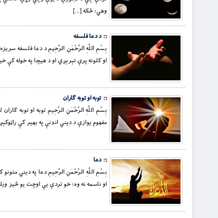
وهي؛ ځكه […]
د دعا فلسفه
بِسْمِ اللَّهِ الرَّحْمَنِ الرَّحِيمِ د دعا فل
او کلونه پرې تېرېږي او د هیچا په خوله کې خی
توبه او توبه ګاران
بِسْمِ اللَّهِ الرَّحْمَنِ الرَّحِيمِ توبه او 
مفهوم یوازې د دیني اندنې په بهیر کې راټوکې
دعا
بِسْمِ اللَّهِ الرَّحْمَنِ الرَّحِيمِ دعا په د
او ناسمه نه وه؛ خو تردې یې اوچت یو څیز ویلی