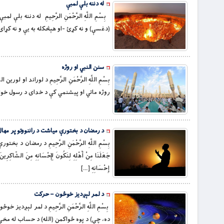
له دننه بلې لمبې
(دغسې) و نه كړئ -او هېڅكله به يې و نه كړاى
سنن النبي او روژه
بِسْمِ اللَّهِ الرَّحْمَنِ الرَّحِيمِ د لوراند
روژه ماتي او پیشنمي کې ‏د خداى د رسول خوا
د رمضان د بختورې میاشت د راننووتو پر مهال
بِسْمِ اللَّهِ الرَّحْمَنِ الرَّحِيمِ د رمضان د بخت
جَعَلَنَا مِنْ أَهْلِهِ لِنَكُونَ لِإِحْسَانِهِ مِنَ الشّاكِرِينَ،
إِحْسَانِهِ […]
د لمر لېږدیز خوځون – حركت
ده، چې) د پوه ځواکمن (الله) د حساب له مخې