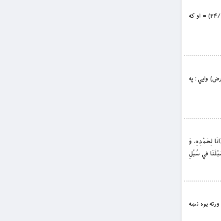
بِسْمِ اللَّهِ الرَّحْمَنِ الرَّحِيمِ له دننه بلې لمبې فَإِنْ لَمْ تَفْعَلُوا وَلَنْ تَفْعَلُوا فَاتَّقُوا النَّارَ الَّتِي وَقُودُهَا النَّاسُ وَالْحِجَارَةُ أُعِدَّتْ لِلْكَافِرِينَ (بقره/۲۴) = او كه
رض) وايي : په
لِحَمْدِهِ، وَ
َبّلَنَا فِي سُبُلِ
رٍّ لَهَا ذَلِكَ تَقْدِيرُ الْعَزِيزِ الْعَلِيمِ ﴿ یس/۳۸﴾ = او لمر (هم ورته يوه نښه