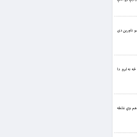
 مو ناورین دی
څه نه لرو. دا
وې هم وي غلطه