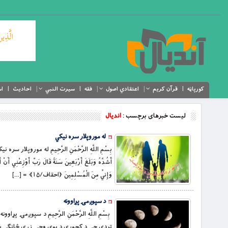
کورپاڼه
قرآن کریم
اعتقادي اصول
فقه
سیرت النبي
احادیث
اس
لیست خبرهای برچسب :
اندیال
له موروپلار سره نیکي
بِسْمِ اللَّهِ الرَّحْمَنِ الرَّحِيمِ له موروپلار سره نیکي وَوَصَّ
أَشُدَّهُ وَبَلَغَ أَرْبَعِينَ سَنَةً قَالَ رَبِّ أَوْزِعْنِي أَنْ 
وَإِنِّي مِنَ الْمُسْلِمِينَ ﴿احقاف/۱۵﴾ = […]
د سپوږمۍ پړاوونه
تردې چې د کجورې د يوې وچې زړې څانګې په څ