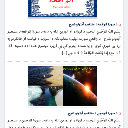
د سورة الواقعه د منتخبو آیتونو شرح
بِسْمِ اللَّهِ الرَّحْمَنِ الرَّحِيمِ د لوراند او لورين الله په نامه د سورة الواقعه د منتخبو
آیتونو شرح د واقعې سورت ټوليزه منځپانګه: دا سورت د قيامت او ځانګړنو په
اړه يې خبرې کوي او په عمده آيتونو کې يې آريزه موضوع همدا ده. (نمونه، 23:
193 مخ) إِذَا وَقَعَتِ الْوَاقِعَةُ ﴿۱﴾ = چې […]
د سورة الرحمن د منتخبو آیتونو شرح
بِسْمِ اللَّهِ الرَّحْمَنِ الرَّحِيمِ د لوراند او لورین الله په نامه د سورة الرحمن د منتخبو
آیتونو شرح د رحمن سورت ټوليزه منځپانګه دا سورت پر بندګانو د خداى د ډول