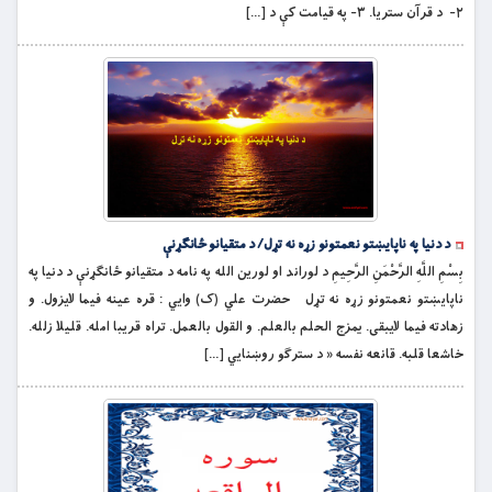
٢- د قرآن ستریا. ٣- په قيامت کې د […]
د دنیا په ناپايښتو نعمتونو زړه نه تړل/ د متقیانو ځانګړنې
بِسْمِ اللَّهِ الرَّحْمَنِ الرَّحِيمِ د لوراند او لورین الله په نامه د متقیانو ځانګړنې د دنیا په
ناپايښتو نعمتونو زړه نه تړل حضرت علي (ک) وايي : قره عينه فيما لايزول. و
زهادته فيما لايبقى. يمزج الحلم بالعلم. و القول بالعمل. تراه قريبا امله. قليلا زلله.
خاشعا قلبه. قانعه نفسه « د سترګو روښنایي […]