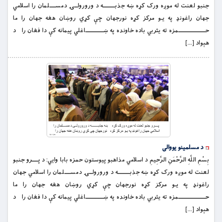
جنبو لعنت له موږه ورک کړه ښه جذبــــــــه د ورورولــۍ دمســــلمان را اسلامي
جهان راغونډ په يـو مرکز کړه نورجهان چې کړي روښان هغه جهان را ما
حــــــــــــــــــمزه ته يثربي باده خاونده په ښــــــــــــاغلي پيمانه کې دا فغان را د
هېواد […]
د مسلمینو یووالی
بِسْمِ اللَّهِ الرَّحْمَنِ الرَّحِيمِ د اسلامي مذاهبو پيوستون حمزه بابا وايي: د پــــرو جنبو
لعنت له موږه ورک کړه ښه جذبــــــــه د ورورولــۍ دمســــلمان را اسلامي جهان
راغونډ په يـو مرکز کړه نورجهان چې کړي روښان هغه جهان را ما
حــــــــــــــــــمزه ته يثربي باده خاونده په ښــــــــــــاغلي پيمانه کې دا فغان را د
هېواد […]