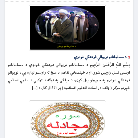
د مسلمانانو نړيوالې فرهنګي غونډې
بِسْمِ اللَّهِ الرَّحْمَنِ الرَّحِيمِ د مسلمانانو نړيوالې فرهنګي غونډې د مسلمانانو
اوسنى نسل راويښ شوى او د خپلمنځي تفاهم د منځ ته راوستو لپاره يې د نړيوالو
فرهنګي غونډو په جوړولو پيل كړى، د بېلګې په توګه د تركيې د علمي اسلامي
څېړنو مركز ( وقف در اسات العلوم الاسلاميه ) پر 1371ل كال د […]