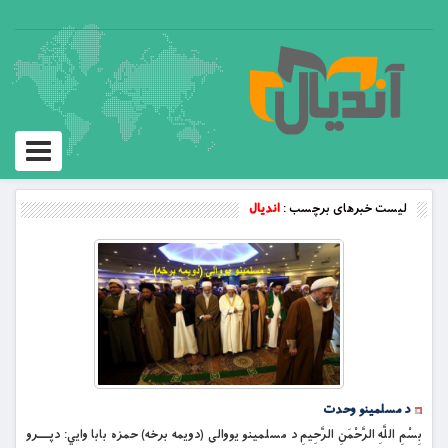
Toggle
vigation
لیست خبرهای برچسب :
اندیال
د مسلمینو وحدت
بِسْمِ اللَّهِ الرَّحْمَنِ الرَّحِيمِ د مسلمینو یووالی (دویمه برخه) حمزه بابا وايي: دپــــرو