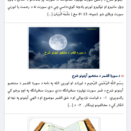
ډول مانيزو او توکیزو لورنو يادونه کوي؛داسې چې دې سورت ته د رحمت يا لورنې
سورت ويلاى شو. (نمونه، 23: 91 مخ.) عَلَّمَهُ الْبَيَانَ […]
د سورة القـمر د منتخبو آیتونو شرح
بِسْمِ اللَّهِ الرَّحْمَنِ الرَّحِيمِ د لوراند او لورين الله په نامه د سورة القـمر د منتخبو
آیتونو شرح د قمر سورت ټوليزه منځپانګه ددې سورت منځپانګه په اوو برخو کې
رالنډېږي: ١- د قيامت نژدېوالى او د شق القمر موضوع او د الهي آيتونو په نټه او
انکار کې د مخالفينو ټينګار . ٢- د […]