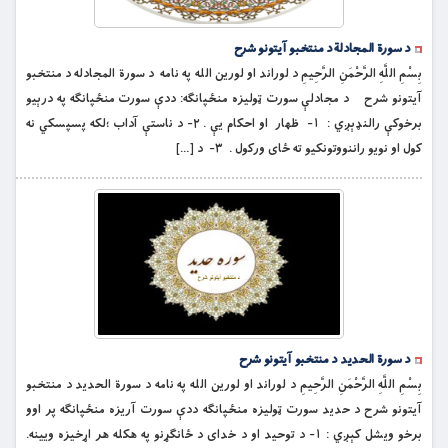
د سورة المجادلة د منتخبو آیتونو شرح
بِسْمِ اللَّهِ الرَّحْمَنِ الرَّحِيمِ د لوراند او لورين الله په نامه د سورة المجادله د منتخبو
آیتونو شرح د مجادلې سورت ټوليزه منځپانګه: ددې سورت منځپانګه په درېيو
برخوکې رالنډېږي : ١- ظهار او احکام يې . ٢- د ناستې آداب ؛لکه پسپسکي نه
کول او نويو راننووتونکیو ته ځاى ورکول . ٣- د […]
د سورة الحدید د منتخبو آیتونو شرح
بِسْمِ اللَّهِ الرَّحْمَنِ الرَّحِيمِ د لوراند او لورين الله ‏په نامه د سورة الحديد د منتخبو
آیتونو شرح د حديد سورت ټوليزه منځپانګه ددې سورت آريزه منځپانګه پر اوو
برخو ويشل کېږي : ١- د توحيد او د خداى د ځانګړنو په هکله هر اړخيزه ويينه.