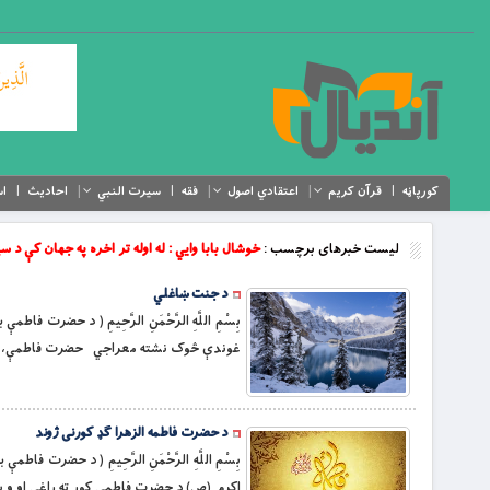
کورپاڼه
قرآن کریم
اعتقادي اصول
فقه
سیرت النبي
احادیث
اس
لیست خبرهای برچسب :
خوشال بابا وايي : له اوله تر اخره په جهان کې 
د جنت ښاغلي
بِسْمِ اللَّهِ الرَّحْمَنِ الرَّحِيمِ ( د ح
غوندې څوک نشته معراجي حضرت فاطمې، “امام
د حضرت فاطمه الزهرا ګډ کورنی ژوند
بِسْمِ اللَّهِ الرَّحْمَنِ الرَّحِيمِ ( د حضر
اكرم (ص) د حضرت فاطمې كور ته راغى او و ي