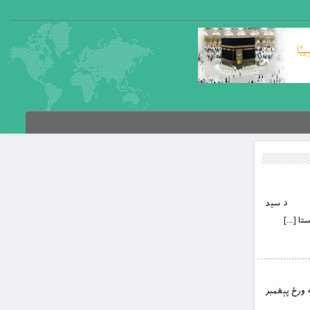
هان کې د سيد
تا […]
مه ورځ پېغمبر