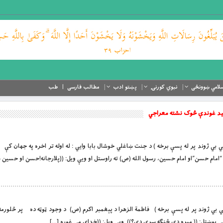
لامي ښوونځی
نبوي کورنۍ
پښتو ادب
مطالب فارسی
طب
د سيد غوندې څوک نشته معراجي
ضرت فاطمې بي بي ژوند پر له پسې برخه ) د جنت ښاغلي خوشال بابا وايي : له اوله تر اخره په ج
 حسن”او امام حسين، رسول الله (ص) ته راوستل او ويې ويل: ((پلارجانه!حسن او حسين س
ت فاطمې بي بي ژوند پر له پسې برخه ) فاطمة الزهرا د پېغمبر اكرم (ص) د وجود ټوټه ده پر څلور
ې پوښتل: (( مېړه دې څنګه سړى دى؟)) ويې ويل: ((خداى مې غوره […]