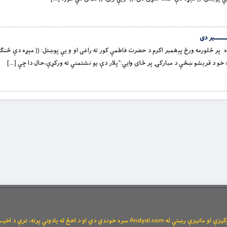
ــــــبر دى
ده پر څلورمه ورځ پېغمبر اكرم د حضرت فاطمې كور ته راغى او و يې پوښتل: (( مېړه دې څنګ
 خو د قريشو ښځې د مباركۍ پر ځاى وايي:”پلار دې يو نشتمني ته وركړې،حال دا چې […]
Andya سره خوندي دي او د اخځ له یادونې پرته، ترې د اخیستنې اجازه نشته