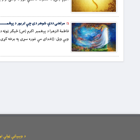
مرتضى ددې شوهر دى چې تربور د پېغمـــــــــــ
فاطمة الزهرا د پېغمبر اكرم (ص) ځیګر ټوټه 
ويې ويل: ((خداى مې غوره سړى په برخه كړى؛
د وېبپاڼې ټولې توکیزې او مانیزې رښتې له l.com