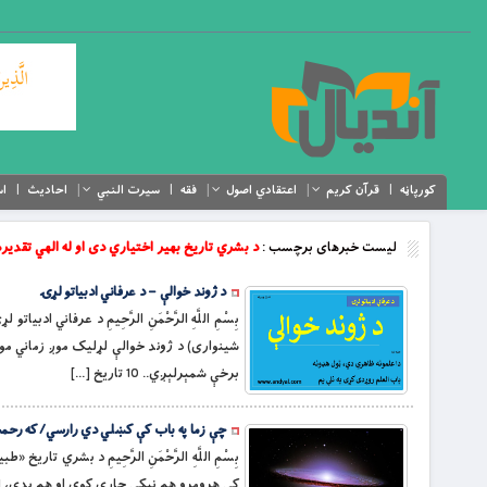
کورپاڼه
قرآن کریم
اعتقادي اصول
فقه
سیرت النبي
احادیث
اس
لیست خبرهای برچسب :
د بشري تاریخ بهیر اختیاري دی او له الهي تقدیر
د ژوند خوالې – د عرفاني ادبیاتو لړۍ
بِسْمِ اللَّهِ الرَّحْمَنِ الرَّحِيمِ د 
برخې شمېرلېږي.. 10 تاریخ […]
چې زما په باب کې کښلي دي رارسي/ که رحمت
بِسْمِ اللَّهِ الرَّحْمَنِ الرَّحِيمِ د بشري 
کې هرومرو هم نېکې چارې کوي او هم بدې، او 