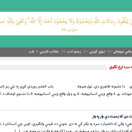
لامي ښوونځی
نبوي کورنۍ
پښتو ادب
مطالب فارسی
طب
ه سره اړخ لګوي
عرفاني ادبیاتو لړۍ دا علمونه ظاهري دي، ټول هډونه باب العلم روږدی کړی په نلي یم (ام
شینواری) د ژوند خوالې لړلیک موږ زماني موجودات یو. 4 واقع وینې انسانپوهنه. 6 یو ډول 
 دی که زحمت دې وار په وار
تاریخ «طبیعي» والی له «اختیار» سره په ټکر کې نه دی شونې ده ځینې وانګېري، اوس چې انسانان د ت
که دا انسانان یو ځل بیا هم وپنځول شي همدا کارونه به وکړي؛ نو وضع به یې […]