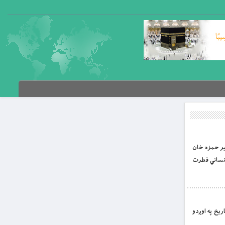
یر حمزه خان
واقع وینې انسانپوهنه. 9 دا مذموم اوصاف د انساني فطرت
اریخ په اوږدو