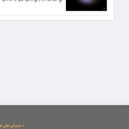
د وېبپاڼې ټولې توکیزې او مانیزې رښتې له l.com