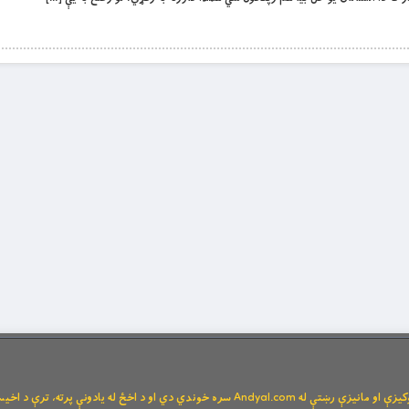
Andya سره خوندي دي او د اخځ له یادونې پرته، ترې د اخیستنې اجازه نشته