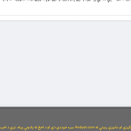
Andya سره خوندي دي او د اخځ له یادونې پرته، ترې د اخیستنې اجازه نشته