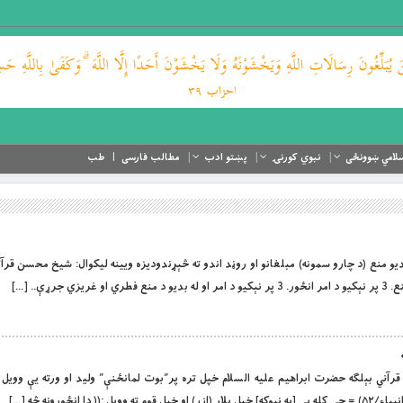
لامي ښوونځی
نبوي کورنۍ
پښتو ادب
مطالب فارسی
طب
امر او له بديو منع (د چارو سمونه) مبلغانو او روڼد اندو ته څېړندودیزه ویینه ليکوال: شيخ محسن قر
رړې.. […]
نع يوه قرآني بېلګه حضرت ابراهيم عليه السلام خپل تره پر”بوت لمانځنې” وليد او ورته يې وويل : إِذْ ق
( دا انځورونه څه […]