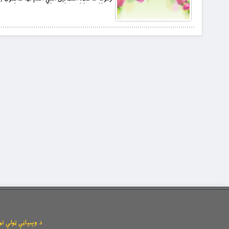
د وېبپاڼې ټولې توکیزې او مانیزې رښتې له l.com