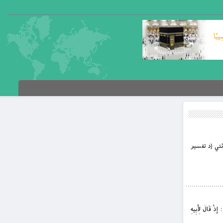
آئتي (د تفسير
َالَ لِأَبِيهِ