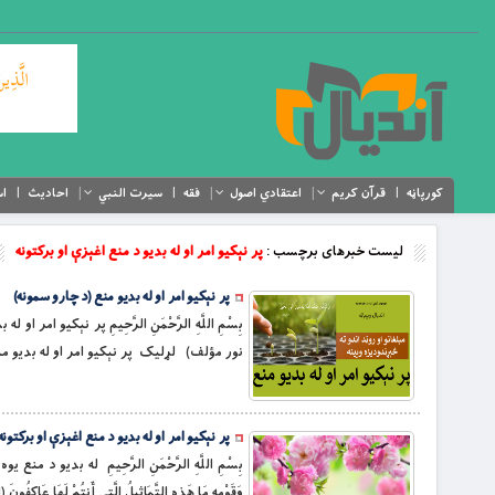
کورپاڼه
قرآن کریم
اعتقادي اصول
فقه
سیرت النبي
احادیث
اس
لیست خبرهای برچسب :
پر نېکيو امر او له بديو د منع اغېزې او برکتونه
پر نېکيو امر او له بديو منع (د چارو سمونه)
بِسْمِ اللَّهِ الرَّحْمَنِ الرَّحِيمِ پر نېکيو 
نور مؤلف) لړلیک پر نېکيو امر او له بديو منع. 3 پر نېکيو د امر انځور. 3 پر نېكيو د امر او له بديو د منع فطري او غريزي ج
پر نېکيو امر او له بديو د منع اغېزې او برکتونه
بِسْمِ اللَّهِ الرَّحْمَنِ الرَّحِيمِ له بديو د م
وَقَوْمِهِ مَا هَذِهِ التَّمَاثِيلُ الَّتِي أَنتُمْ لَهَا عَاكِفُونَ (انبیاء/۵۲) = چې كله يې [په نیوکه] خپل پلار (ازر) او خپل قوم ته وويل :(