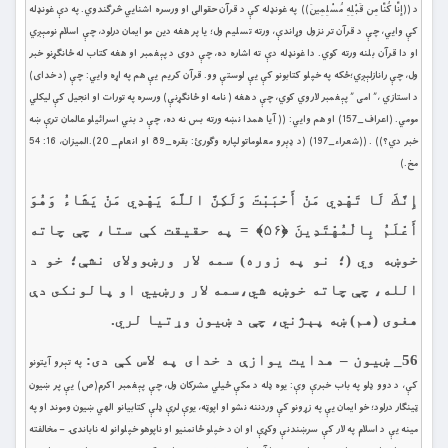
د ((إِنَّا كُنَّا مِن قَبْلِهِ مُسْلِمِينَ)) په غونډله کې د قرآن حقوالى او ورسره اشنايي څرګندوي. په دې غونډله
کې وايي، چې د قرآن تر نزول وړاندې، ورته تسليم ول؛ يا پر هغه دين مو ايمان درلود، چې اسلام نومېږي
او دا قرآن بلنه ورته كوي. دا غونډله دې ته اشاره ده، چې دوى د پېغمبر او هغه كتاب له ځانګړنو خبر
ول، چې رانازلېږي؛ځكه په خپلو كتابونو كې يې لوستې وو. قرآن كريم يې هم په اړه وايي: چې (د خداى)
د استازي ،” امى ” پېغمبر لاروي كوي، چې د هغه ( نامه او ځانګړنې) ورسره په تورات او انجيل كې ليكلي
مومي. (اعراف_157) او هم وايي: (( آيا همدا نښه ورته بس نه ده، چې د بني اسرائيلو عالمان ترې ښه
خبر دي؟)) . ((شعراء_197) (د ډېرو معلوماتو لپاره وګورئ: بقره_89 او انعام_ 20).الميزان، 16: 54
مخ.)
إِنَّكَ لَا تَهْدِي مَنْ أَحْبَبْتَ وَلَكِنَّ اللَّهَ يَهْدِي مَنْ يَشَاءُ وَهُوَ
أَعْلَمُ بِالْمُهْتَدِينَ ﴿۵۶﴾ = په حقيقت کې ستا، چې چاته
خوښه وي (؛ نو په زوره) سمه لار ورښوولای نشې؛ خو د
الله، چې چاته خوښه شي،سمه لار ورښيي او پالونكى دې
هغوی (هم) ښه پېژني، چې د ښیون وړتیا لري.
56_ ښیون – هدایت يوازې د خداى په لاس كې دى:
په تېرو آيتونو
كې، د دوو ډلو په باب خبرې وې: يوه ډله د مكې ځیلي مشركان ول، چې پېغمبر اکرم(ص) یې پر ښيون
ټينګار درلود؛ خو ايمان يې په زړونو كې وردننه نشو او اپوټه، يوې لرې ډلې كتابيانو الهي ښيون وموند او په
مينه يې د اسلام په لار كې سرښندنې وكړې او ان د خپلو ځانمنيو او ناپوهو خپلوانو له ناباندۍ – مخالفته