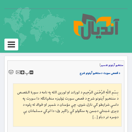
Toggle
igation
منتخبو آیتونو تفسیر
|
پ
د قصص سورت د منتخبو آیتونو شرح
بِسْمِ اللَّهِ الرَّحْمَنِ الرَّحِيمِ د لوراند او لورین الله په نامه د سورة الـقصـص
د منتخبو آیتونو شرح د قصص سورت ټوليزه منځپانګه: دا سورت په
داسې شرايطو كې نازل شوى، چې مؤمنان د شمېر او ځواك له پلوه د
ډېری غښتلي دښمن په منګولو كې راګېر ول؛ دا لږكي مسلمانان یې
دومره تر دباو […]