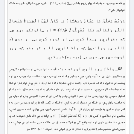
پر څه نه پوهېږو، ته پخپله له ټولو رازونو با خبر يې)) (مائده_109) ، دا زړه مړي مشركان دا پوښته څنګه
ځوابولاى شي؟.
وَرَبُّكَ يَخْلُقُ مَا يَشَاءُ وَيَخْتَارُ مَا كَانَ لَهُمُ الْخِيَرَةُ سُبْحَانَ
اللَّهِ وَتَعَالَى عَمَّا يُشْرِكُونَ ﴿۶۸﴾ = او پالونكى دې، چې
څه وغواړي، پيدا كوي يې او غوره كوي يې او دوى (د
الله پر وړاندې) څه واک نلري، الله تر هغه څه ډېر
اوچت دی، چې دوى يې (ورسره) شريكوي.
68_ واك؛ يوه الهي لورنه ده:
دا آيت، د شرك پر نفې او د مشركانو د ګروهې
پر بطلان يو دليل دى. دا آيت وايي، چې د پنځون واك له خداى سره دى، د شفاعت واك ورسره دى او د
پېغمبرانو د رالېږلو واك هم ورسره دى او لنډه داچې د هرڅه واك د خداى په ارادې پورې تړاو لري؛ نو ځكه
نه له بوتانو څه كار جوړېږي، نه له پرښتو او نه له پېغمبرانو؛ خو د خداى په اجازه. په هر حال، دلته واك او
اختيار عمومي بڼه لري؛ يعنې خداى، هم د تكويني چارو واكمن دى او هم د تشريعي چارو او دواړه يې
له خالقيته راولاړېږي؛ نو څنګه یې د شرك لار خپله كړې او څنګه د ((غير الله)) پر لور وردرومي؟ موږ ته د
اهل بيتو له لارې په رارسېدليو روايتو كې، دا آيت داسې تفسير شوى، چې يوازې الله د سپین لمني-
معصوم امام د ټاكنې واكمن دى او د ((مَا كَانَ لَهُمُ الْخِيَرَةُ )) (او پر وړاندې يې واك نلري) غونډله هم پر
همدې مانا تطبيق شوې او دا په واقع كې يو څرګند مصداق دى؛ ځكه د دين ساتنه او دې موخې ته د
سپین لمني معصوم مشر ټاكنه يوازې د خداى له لوري شونې ده. ( نمونه، ۱۶ ټ، ۱۴۲ مخ)