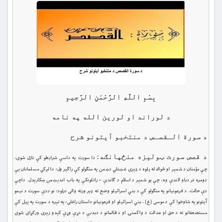
بِسْمِ اللَّهِ الرَّحْمَنِ الرَّحِيمِ
د لوراند او لورین الله په نامه
د سورة الـقصـص د منتخبو آیتونو شرح
د قصص سورت ټوليزه منځپانګه:
دا سورت په داسې شرايطو كې نازل شوى،
چې مؤمنان د شمېر او ځواك له پلوه د ډېری غښتلي دښمن په منګولو كې راګېر ول؛ دا لږكي مسلمانان یې
دومره تر دباو لاندې وه، چې يو شمېر د اسلام د ګاندې – راتلونکې په باب اندېښمن ښکارېدل. داچې
دې حالت، د فرعونيانو په منګولو كې د بني اسرائيلو وضع ته ډېر ورته والى درلود؛ نو ددې سورت د نيمو
آيتونو په شاوخوا كې د موسى (ع) ، بني اسرائيلو او فرعونيانو داستان راغلى؛ په تېره د سورت په پيل كې
مستضعفانو ته د حق او عدالت د واكمنۍ او د ظالمانو د دبدبې د دړې وړې كېدو زېرى وركړاى شوى