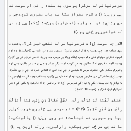
فرعونيانو له مركز] يو سړى په منډه راغى او موسى ته
يې وويل: (( د قوم مشران ستا په باب مشورې كوي،چې و
دې وژني؛ نو له واره (له ښاره) ووځه؛ [ځکه] چې زه دې
له خواخوږيو ځنې يم .))
20_ چا موسى (ع) د فرعونيانو له نقشې خبر كړ؟:
په ظاهره دا
سړى هماغه دى، چې روسته په ((آل فرعون مؤمن)) مشهور شو. وايي، نامه يې ((حزقيل)) وه او د
فرعون له نژدې خپلوانو ځنې و او دومره ټينګه اړيكه يې ورسره وه، چې په دغسې غونډو كې يې ګډون
ورسره كاوه. د فرعون له ګناهګارې وضعې كړېده او سترګې پر لار و، چې پر ضد یې پاڅون وشي او د
پاڅونوالو ملګری شي. حضرت موسى ته هيلمن و، چې يوه الهي او انقلابي څېره ده، چې و یې ننګېرله،
موسی(ع) په خطر كې دى، ځان يې ور ورساوه او له خطره يې وژغوره. په غافر سورت كې به ولولو، چې دا
نه يوازې په دې پېښه؛ بلكې په نورو كې هم موسى (ع) ته يو ډاډمن وه او د فرعون په ماڼۍ كې د بني
اسرائيلو ځيرك څارګر و. (نمونه، 16: 51 مخ.)
فَسَقَى لَهُمَا ثُمَّ تَوَلَّى إِلَى الظِّلِّ فَقَالَ رَبِّ إِنِّي لِمَا أَنْزَلْتَ
إِلَيَّ مِنْ خَيْرٍ فَقِيرٌ ﴿۲۴﴾ = نو موسى یې څاروي خړوب كړل،
بيا يو سيوري ته كېناست؛ نو ويې ويل: (( پالونكيه!
ما ته چې هر څه خير ښېګڼه راولېږې، ورته اړين يم .))