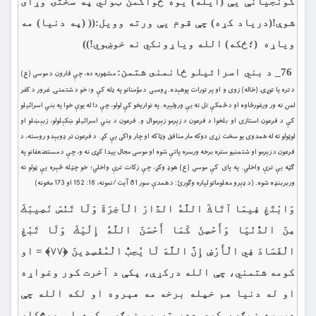
كونجیانې يې (ايله) يوه ځواکمن ټولي په سختۍ وړاى
شوې!(درياد كړه) چې قوم یې ورته وويل:(( (په دنیا) مه
ویاړه (؛ځكه) الله ویاړونکي نه خوښوي!))
76_ د بني اسرائيلو ځانمنى شتمن:
مشهوره ده، چې قارون د موسى (ع)
د تره يا توړۍ (خاله) زوى و او پر تورات پوهېده. ړومبى د مؤمنانو په ډله كې و؛ خو د شتمنۍ غرور د كفر
لمن ته ور ورغورځاوه او د ځمكې تل ته يې ورولېږه. په تواريخو كې لولو، چې دا له يوې خوا په بني اسرائيلو
كې د فرعون استازى او بلخوا د فرعون د زېرمو زېرموال و. فرعون د بني اسرائيلو ښكېلولو، زبېښلو او
لوټولو ته له همدوى يو سخت زړى دوكه مار منافق وټاكه او چار واكى يې كړ. د فرعون تر ډوبېدو روسته، د
فرعون د زېرمو او شتمنيو ستره برخه ورسره پاتې شوه او موسى مجال پيدا كړى نه و، چې د مستضعفانو په
ګټه يې ترې واخلي. په پاى كې موسى (ع) هوډ وکړ، چې زكات ترې واخلي؛ خو چټله څېره يې ټولو ته
وربربنډه شوه. (د ډېرو معلوماتو لپاره وګورئ: د همدې سور 81 آيت /نمونه، 16: 152 او 173 مخونه)
وَابْتَغِ فِيمَا آتَاكَ اللَّهُ الدَّارَ الْآخِرَةَ وَلَا تَنْسَ نَصِيبَكَ
مِنَ الدُّنْيَا وَأَحْسِنْ كَمَا أَحْسَنَ اللَّهُ إِلَيْكَ وَلَا تَبْغِ
الْفَسَادَ فِي الْأَرْضِ إِنَّ اللَّهَ لَا يُحِبُّ الْمُفْسِدِينَ ﴿۷۷﴾ = او
كومه شتمني، چې الله دركړې، پکې د آخرت كور وغواړه
او له دنيا هم خپله برخه مه هېروه او لكه الله چې
درسره ښېګڼه كړې ده، ته هم ښېګڼې كوه او هېڅكله