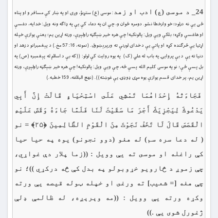
24_ د موسى (ع) ادب او زهد
: موسى (ع) ستړىؤ، وږى او په ښار كې مسافر و او پناه
ځى يې نه درلود؛ خو وارخطا نشو. دومره ځوان و، چې ان په دعاء كې يې په ډاګه ونه ويل: خدايه، دغسې
او هاغسې وكړه؛ بلكې ويې ويل: پالونكيه! چې هره خیر ښېګڼه راولېږې، ورته اړين يم؛ يعنې يوازې خپله
اړتيا يې څرګنده كړه او پاتې يې د خداى لورنې ته ورپرېښوول. (نمونه، 16: 57 مخ.) د پېغمبرانو د زهد او
دنيا ته يې د بې پروايۍ په باب له علي (ک) په يوه روايت كې لولو: ((كه بې د اسلام له پېغمبره (ص) په
بل پسې ځې؛ نو په موسى كليم الله پسې ځه، چې ويې ويل: پالونكيه! چې هره خير ښېګڼه راولېږې، ورته
اړين يم، پر خداى قسم يوازې يوه مړى ډوډۍ يې غوښته)). (نهج البلاغه، 159 خطبه.)
فَجَاءَتْهُ إِحْدَاهُمَا تَمْشِي عَلَى اسْتِحْيَاءٍ قَالَتْ إِنَّ أَبِي
يَدْعُوكَ لِيَجْزِيَكَ أَجْرَ مَا سَقَيْتَ لَنَا فَلَمَّا جَاءَهُ وَقَصَّ عَلَيْهِ
الْقَصَصَ قَالَ لَا تَخَفْ نَجَوْتَ مِنَ الْقَوْمِ الظَّالِمِينَ ﴿۲۵﴾ = نو
( له دعا سره سم) له هغو (دوو نجونو) يوه په حیا حيا
کې راغله او موسى ته يې وويل : ((زما پلار دې غواړي،
چې زموږ د څارويو خړوبولو په بدل کې څه دركړي ))؛ نو
چې هغه [= شعيب] ته ورغى او خپله ټوله قيصه يې ورته
وکړه ورته يې وويل : ((مه وېرېږه، له ظالمې ډلې
ژغورل شوى يې .))