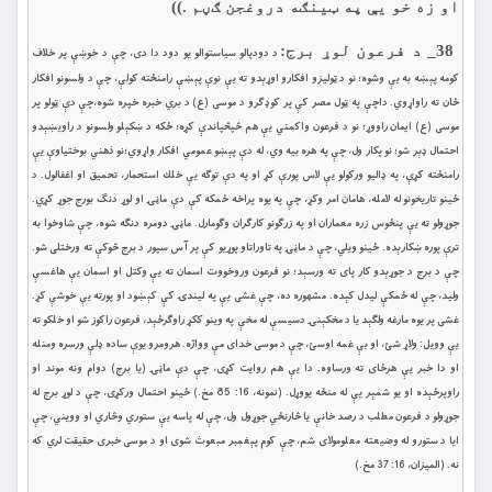
او زه خو یې په ټينګه دروغجن ګڼم .))
38_ د فرعون لوړ برج:
د دودپالو سياستوالو يو دود دا دى، چې د خوښې پر خلاف
كومه پېښه به يې وشوه؛ نو د ټولیزو افكارو اوړېدو ته يې نوې پېښې رامنځته كولې، چې د ولسونو افكار
ځان ته راواړوي. داچې په ټول مصر كې پر كوډګرو د موسى (ع) د بري خبره خپره شوه،چې دې ټولو پر
موسى (ع) ايمان راووړ؛ نو د فرعون واكمني يې هم څپڅپاندې كړه؛ ځكه د ښكېلو ولسونو د راويښېدو
احتمال ډېر شو؛ نو پکار ول، چې په هره بيه وي، له دې پېښو عمومي افكار واړوي؛نو ذهني بوختياوې يې
رامنځته كړې، په ډاليو وركولو يې لاس پورې كړ او په دې توګه يې خلك استحمار، تحميق او اغفالول. د
ځينو تاريخونو له لامله، هامان امر وكړ، چې په يوه پراخه ځمكه كې دې ماڼۍ او لوړ دنګ بورج جوړ كړي.
جوړولو ته يې پنځوس زره معماران او په زرګونو كارګران وګومارل. ماڼۍ دومره دنګه شوه، چې شاوخوا به
ترې پوره ښكارېده. ځينو ويلي، چې د ماڼۍ په تاوراتاو پوړیو كې پر آس سپور د برج څوكې ته ورختلى شو.
چې د برج د جوړېدو كار پاى ته ورسېد؛ نو فرعون وروخووت اسمان ته يې وكتل او اسمان يې هاغسې
وليد، چې له ځمكې ليدل كېده. مشهوره ده، چې غشى یې په ليندۍ كې كېښود او پورته يې خوشې كړ.
غشى پر يوه مارغه ولګېد يا د مخكېنۍ دسيسې له مخې په وينو ككړ راوګرځېد، فرعون راكوز شو او خلكو ته
يې وويل: ولاړ شئ، او بې غمه اوسئ، چې د موسى خداى مې وواژه. هرومرو يوې ساده ډلې ورسره ومنله
او دا خبر يې هرځاى ته ورساوه. دا يې هم روايت كړى، چې دې ماڼۍ (يا برج) دوام ونه موند او
راوپرځېده او يو شمېر يې له منځه يووړل. (نمونه، 16: 85 مخ.) ځينو احتمال وركړى، چې د لوړ برج له
جوړولو د فرعون مطلب د رصد خانې يا څارنځي جوړول ول، چې له پاسه يې ستوري وڅاري او وويني، چې
ايا د ستورو له وضيعته معلومولاى شم، چې كوم پېغمبر مبعوث شوى او د موسى خبرى حقيقت لري كه
نه. (الميزان، 16: 37 مخ.)