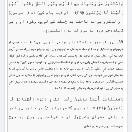
وَاسْتَكْبَرَ هُوَ وَجُنُودُهُ فِي الْأَرْضِ بِغَيْرِ الْحَقِّ وَظَنُّوا أَنَّهُمْ
إِلَيْنَا لَا يُرْجَعُونَ ﴿۳۹﴾ = او (په پاى كې) ده (= فرعون)
او لښكرو يې په ناحقه په ځمكه كې لويي وكړه او و يې
ګڼله،چې دوى به موږ ته نه راستنېږي.
39_ پر فرعون د استكبار جامې لويې وې:
دا آيت د فرعون او
فرعونيانو پر استكبار او مبدا او معاد ته په غاړه نه ايښوولو چې د ټولو جناياتو جړره یې له همدې آرونو
څخه نټه كې رانغاړل شوې وه بوخت دى. په رښتيا كمزورى انسان، چې كله يو ماشى له ځانه لرې كولاى
نشي او كله ميكروب غښتلي وګړي مړه كوي؛ نو څنګه ځان ستر ښيي او د الوهيت دعوى كوي؟! په قدسي
مشهور حديث كې راغلي: (( تكبر او ستريا مې جامه ده او د عظمت جامې يوازې زما كبريايې قد ته
سكښتل شوي،چې څوك په دوى كې راسره شخړه كوي؛ نو دوزخ ته يې ورغورځوم.)) ښكاره ده، چې خداى
دغسې ځانګړنو او توصيفونو ته څه اړتيا نه لري؛ خو مهمه داده، چې د انسان سرغړونه هله پيلېږي، چې
په مغزو كې يې د كبر او غرور بادونه ولګي. (نمونه، 16: 89 مخ.)
وَجَعَلْنَاهُمْ أَئِمَّةً يَدْعُونَ إِلَى النَّارِ وَيَوْمَ الْقِيَامَةِ لَا
يُنْصَرُونَ ﴿۴۱﴾ = او دوى [= فرعونيان] مو د اور پر لور
د بلنې مشران وګرځول او د قيامت پر ورځ به هېڅ
مرسته ورسره ونشي.