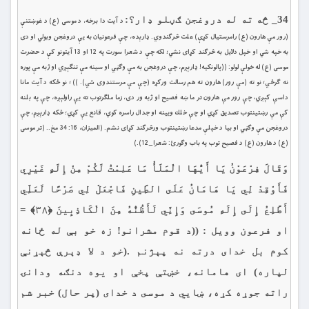
34_ څه ته له دروغجن ګڼلو ډار؟:
د آيت دا برخه، د موسى (ع) د غوښتنې
(رور مې هارون (ع) رامرستيال كړې) علت څرګندوي. ډارېده، چې فرعونيان به يې دروغجن وبولي او دى
به خپه شي او خپل دلايل به څرګند كړاى نشي؛ لكه چې د شعرا سورت په 12 او 13 آيتونو كې د حضرت
موسى (ع) له خولې لولو: ((پالونكيه! ډارېږم، چې دروغجن به مې وګڼي او سينه مې تنګېږي او ژبه مې پوره
نه ګرځي؛ نو ته (مې رور) هارون ته هم رسالت وركړه (چې مې مرستندوى شي). )) ؛ نو ځكه د آيت مانا
داسې كېږي، چې رور مې هارون تر ما ښه فصيح او ژبه ور دى، زما ملګرتوب ته يې راولېږه، چې په بلنه
كې مې رښتينتوب تصديق كړي او چې خلك ويينه او جدال راسره كوي، قانع يې كړي؛ ځكه ډارېږم، چې
دروغجن مې وګڼي او بيا د خپلې مدعا رښتينتوب ورڅرګند كړاى نشم. (الميزان، 16: 34 مخ.. (تر موسى
(ع) د هارون (ع) د فصيح توب په باب وګورئ: شعرا_12).)
وَقَالَ فِرْعَوْنُ يَا أَيُّهَا الْمَلَأُ مَا عَلِمْتُ لَكُمْ مِنْ إِلَهٍ غَيْرِي
فَأَوْقِدْ لِي يَا هَامَانُ عَلَى الطِّينِ فَاجْعَلْ لِي صَرْحًا لَعَلِّي
أَطَّلِعُ إِلَى إِلَهِ مُوسَى وَإِنِّي لَأَظُنُّهُ مِنَ الْكَاذِبِينَ ﴿۳۸﴾ =
او فرعون وويل : ((د قوم مشرانو! زه خو بې له ځانه
كوم بل خداى درته نه پېژنم .(خو د لا ډېرې څېړنې
لپاره) ای هامانه، خښتې پخې او يوه دنګه ودانۍ
راته جوړه كړه، ښايي د موسى د خداى (پر حال) خبر شم