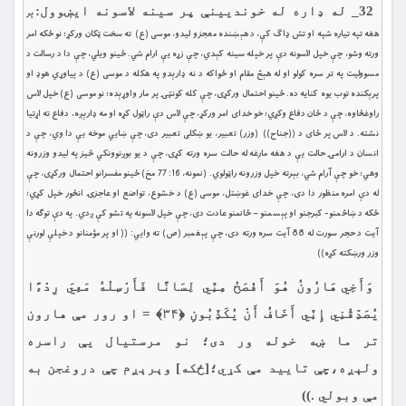
32_ له ډاره له خونديينې پر سينه لاسونه ايښوول:
پر
هغه تپه تياره شپه او تش ډاګ كې، د هېښنده معجزو ليدو، موسى (ع) ته سخت ټكان وركړ؛ نو ځكه امر
ورته وشو، چې خپل لاسونه دې پر خپله سينه كېدي، چې زړه یې ارام شي. ځينو ويلي، چې دا د رسالت د
مسووليت په تر سره كولو او له هېڅ مقام او ځواكه د نه ډارېدو په هكله د موسى (ع) د پياوړي هوډ او
پرېكنده توب يوه كنايه ده. ځينو احتمال وركړى، چې كله کونټۍ پر مار واوړېده؛ نو موسى (ع) خپل لاس
راوغځاوه، چې د ځان دفاع وكړي؛ خو خداى امر وركړ، چې لاس دې راټول كړه او مه ډارېږه، دفاع ته اړتيا
نشته. د لاس پر ځاى د ((جناح)) (وزر) تعبير، يو ښكلى تعبير دى، چې ښايي موخه يې دا وي، چې د
انسان د ارامۍ حالت يې د هغه مارغه له حالت سره ورته كړى، چې د يو بوږنوونکي څيز په ليدو وزرونه
وهي؛ خو چې آرام شي، بېرته خپل وزرونه راټولوي. (نمونه، 16: 77 مخ) ځينو مفسرانو احتمال وركړى، چې
له دې امره منظور دا دى، چې خداى غوښتل، موسى (ع) د خشوع، تواضع او عاجزۍ انځور خپل كړي؛
ځكه د ښاڅمنو- كبرجنو او پېسمنو – ځانمنو عادت دى، چې خپل لاسونه په تشو كې ږدي. په دې توګه دا
آيت د حجر سورت له 88 آيت سره ورته دى، چې پېغمبر (ص) ته وايي: (( او پر مؤمنانو د خپلې لورنې
وزر ورښكته كړه))
وَأَخِي هَارُونُ هُوَ أَفْصَحُ مِنِّي لِسَانًا فَأَرْسِلْهُ مَعِيَ رِدْءًا
يُصَدِّقُنِي إِنِّي أَخَافُ أَنْ يُكَذِّبُونِ ﴿۳۴﴾ = او رور مې هارون
تر ما ښه خوله ور دی؛ نو مرستيال یې راسره
ولېږه،چې تاييد مې كړي؛[ځكه] وېرېږم چې دروغجن به
مې وبولي .))