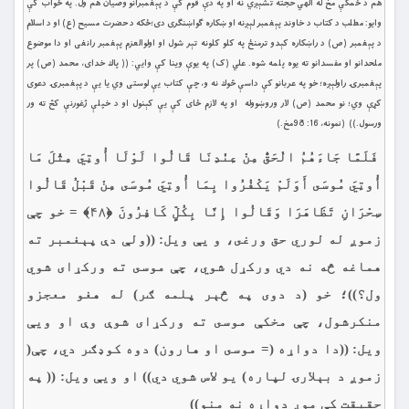
هم د ځمكې مخ له الهي حجته تشېږي نه او په دې قوم كې د پېغمبرانو وصيان هم ول. په ځواب كې
وايو: مطلب د كتاب د خاوند پېغمبر لېږنه او ښکاره ګواښنګرى دى؛ځكه د حضرت مسيح (ع) او د اسلام
د پېغمبر (ص) د راښكاره كېدو ترمنځ په كلو كلونه تېر شول او اولوالعزم پېغمبر رانغى او دا موضوع
ملحدانو او مفسدانو ته يوه پلمه شوه. علي (ک) په يوې وينا كې وايي: (( پاك خداى، محمد (ص) پر
پېغمبرۍ راولېږه؛ خو په عربانو كې داسې څوك نه و، چې كتاب یې لوستى وي يا يې د پېغمبرۍ دعوى
كړې وي؛ نو محمد (ص) لار وروښووله او په لازم ځاى كې يې كېنول او د خپلې ژغورنې کڅ ته ور
ورسول.)) (نمونه، 16: 98مخ.)
فَلَمَّا جَاءَهُمُ الْحَقُّ مِنْ عِنْدِنَا قَالُوا لَوْلَا أُوتِيَ مِثْلَ مَا
أُوتِيَ مُوسَى أَوَلَمْ يَكْفُرُوا بِمَا أُوتِيَ مُوسَى مِنْ قَبْلُ قَالُوا
سِحْرَانِ تَظَاهَرَا وَقَالُوا إِنَّا بِكُلٍّ كَافِرُونَ ﴿۴۸﴾ = خو چې
زموږ له لوري حق ورغى، و يې ويل: ((ولې دې پېغمبر ته
هماغه څه نه دي وركړل شوي، چې موسى ته وركړاى شوي
ول؟))؛ خو (د دوى په څېر پلمه ګر) له هغو معجزو
منكرشول، چې مخكې موسى ته وركړاى شوې وې او ويې
ويل: ((دا دواړه (= موسى او هارون) دوه كوډګر دي، چې(
زموږ د بېلارۍ لپاره) يو لاس شوي دي)) او ویې ویل: (( په
حقيقت کې موږ دواړه نه منو))