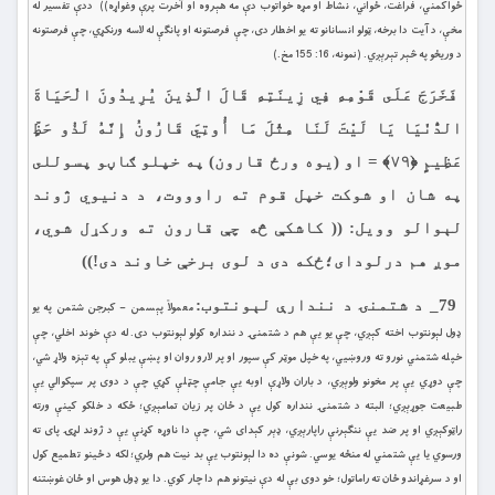
ځواكمني، فراغت، ځواني، نشاط او مړه خواتوب دې مه هېروه او آخرت پرې وغواړه)) ددې تفسير له
مخې، د آيت دا برخه، ټولو انسانانو ته يو اخطار دى، چې فرصتونه او پانګې له لاسه ورنكړي، چې فرصتونه
د وريځو په څېر تېرېږي. (نمونه، 16: 155 مخ.)
فَخَرَجَ عَلَى قَوْمِهِ فِي زِينَتِهِ قَالَ الَّذِينَ يُرِيدُونَ الْحَيَاةَ
الدُّنْيَا يَا لَيْتَ لَنَا مِثْلَ مَا أُوتِيَ قَارُونُ إِنَّهُ لَذُو حَظٍّ
عَظِيمٍ ﴿۷۹﴾ = او (يوه ورځ قارون) په خپلو ګاڼو پسوللى
په شان او شوكت خپل قوم ته راوووت، د دنيوي ژوند
لېوالو وويل: (( كاشكې څه چې قارون ته وركړل شوي،
موږ هم درلوداى؛ځکه دی د لوی برخې خاوند دى!))
79_ د شتمنۍ د نندارې لېونتوب:
معمولاً پېسمن – كبرجن شتمن په يو
ډول لېونتوب اخته كېږي، چې يو یې هم د شتمنۍ د ننداره كولو لېونتوب دى. له دې خوند اخلي، چې
خپله شتمني نورو ته وروښيي، په خپل موټر كې سپور او پر لارو روان او پښې یبلو كې په تېزه ولاړ شي،
چې دوړي يې پر مخونو ولوېږي، د باران ولاړې اوبه یې جامې چټلې کړي چې د دوی پر سپكوالي يې
طبيعت جوړېږي؛ البته د شتمنۍ ننداره كول يې د ځان پر زيان تمامېږي؛ ځكه د خلكو كينې ورته
راټوكېږي او پر ضد يې ننګېرنې راپارېږي، ډېر كېداى شي، چې دا ناوړه كړنې يې د ژوند لړۍ پاى ته
ورسوي يا يې شتمني له منځه يوسي. شونې ده دا لېونتوب يې بد نيت هم ولري؛ لكه د ځينو تطميع كول
او د سرغړاندو ځان ته راماتول؛ خو دوى بې له دې نيتونو هم دا چار كوي. دا يو ډول هوس او ځان غوښتنه