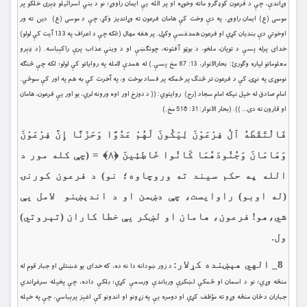
وړاندې، چې د فرعون كوډګرو ماته وخوړه او پر الله يې ايمان راووړ؛ نو د بني اسرائيلو ډېرى خلكو پر
موسى (ع) ايمان راووړ، په دې وخت كې هامان فرعون ته وړانديز وكړ، چې د موسى (ع) دين ته ور
اوخوتي دې بنديان كړي او فرعون همدغسې وكړل. پر هغه مهال (؛لكه چې د اعراف په 133 آيت كې لولو)
خداى پرله پسې د توپان، ملخو، د بوټو آفتونه، چونګښې او د وينې عذاب پرې راكېباسه. (د ډېرو
معلوماتو لپاره وګورئ: بحارالانوار، 13: 67 مخ پسې.) له همدې لامله په رواياتو كې لولو؛ لكه چې څنګه
نوموړی په نړۍ كې د فرعون تر څنګ پر ځمكه پر فساد بوخت و، په آخرت كې به هم په اور كې سوځي.
امام صادق له خپل نيكه امام سجاد (رح) روايتوي: (( د دوزخ اور اوه ورونه لري، يو اور يې فرعون، هامان
او قارون ته دى… )). (بحار الانوار: 31: 518 مخ.)
فَالْتَقَطَهُ آلُ فِرْعَوْنَ لِيَكُونَ لَهُمْ عَدُوًّا وَحَزَنًا إِنَّ فِرْعَوْنَ
وَهَامَانَ وَجُنُودَهُمَا كَانُوا خَاطِئِينَ ﴿۸﴾ = (چې كله مور د
الله په حكم سيند ته وروچاوه؛ نو) د فرعون كورنۍ
(له اوبو) راوايست، چې دښمن او د اندېښنو لامل يې
شي،هو! فرعون، هامان او لښكر يې خطا كاران (تېروتي)
ول.
8_ الهي هېښنده کړلار:
د زور ښودانه دا نه ده، كه خداى يو غښتلى او جبار قوم له
منځه وړي؛ نو د اسمان او ځمكې لښكرې ورباندې ورسمې كړي؛ بلكې داده، چې پخپله سرغړاندي
جباران د ځان منځه وړو ته مؤظف كړي او دومره یې په زړونو او اندونو كې اغېز پرېباسي، چې په خپله