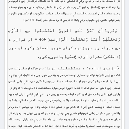
دى. د سورت بله برخه، پر خپلې پوهې او شتمنۍ د ډېر غاور قارون داستان څرګندوي، چې د فرعون پر
برخليك اخته شو، ((هغه)) په اوبو كې ډوب شو او ((دى)) ، ځمكې راښكود. ددې دوو برخو ترمنځ د
توحيد، معاد، د قرآن اهميت، په قيامت كې د مشركانو حالت، هدايت، بېلارېتوب او د كمزوريو وګړيو د
پلمو ځوابول راغلي، چې د لومړۍ برخې پايله او دويمې ته یوه سريزه ده.ړ (نمونه، 16: 4 مخ)
وَنُرِيدُ أَنْ نَمُنَّ عَلَى الَّذِينَ اسْتُضْعِفُوا فِي الْأَرْضِ
وَنَجْعَلَهُمْ أَئِمَّةً وَنَجْعَلَهُمُ الْوَارِثِينَ ﴿۵﴾ = او غواړو د
دې هېواد پر بېوزليو کړاى شويو احسان وکړو او دوى
(د خلكو) مشران او (د ځمكې) پاتوړي كړو.
5_ زموږ اراده؛ د مستضعفينو بريا:
دا يو څرګند او هيلمن آيت دى؛
ځكه د يو ټوليز قانون په توګه او د مضارع او مستمر فعل په بڼه ويل شوى، چې و نه انګېرل شي، يوازې د
بني اسرائيلو په بېوزليو كړاى شويو او د فرعونيانو په واكمنۍ پورې ځانګړى دى؛ بلكې وايي: فرعون
غوښتل، چې د بني اسرائيلو ځواك او دبدبه وځپي؛ خو موږ غواړو مستضعفان د ځمكې مشران او پاتوړي-
وارثين كړو. دا پر باطلو د حق او پر كفر د ايمان په باب يو زېرى دى. ددې الهي ارادې د پلې كېدو يوه
بېلګه، د بني اسرائيلو حكومت او د فرعونيانو د واكمنۍ راپرځېدل دي. پوره بېلګه يې د اسلام تر راښكاره
كېدو روسته، د پېغمبر اكرم (ص) او يارانو يې واكمني ده؛ د مؤمنو، پاك زړيو، بېوزليو او مظلومانو
واكمني، چې د خپلې زمانې فرعونيانو ملنډې پرې وهلې او تر دباو لاندې يې نيولې وه. په پايله كې
خداى په همدې ډلې د كسرا او قيصر د ماڼيو ورونه پرانستل او له واكمنۍ يې راوپرځول. پراخه بېلګه
يې، د امام مهدي عليه السلام په مشرۍ پر ګرده ځمكه د حق او عدالت د واكمنۍ راښكاره كېدل دي. دا