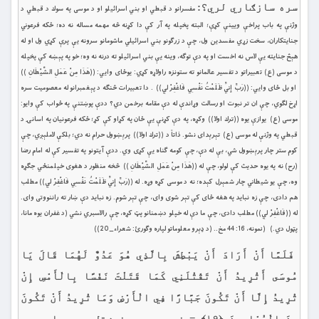
سره سازګاري لري؟:
مفسرانو د قبطي او بني اسرائيلو او د موسى په سوك د قبطي د
وژنې په باب پراخې ويینې كړې؛ البته پخپله په آر كې دا كړنه څه مهمه مساله نه ده؛ ځكه فرعوني
جنايتكاران، سخت زړي مفسدين ول، چې د زرګونو بني اسرائيلي ماشومانو سرونه یې پرې كړي ول او له
هېڅ جنايته يې لاس نه اخست او په دې توګه، وينه يې بني اسرائيلو ته درنه نه وه؛ خو په پېښه كې پخپله
د موسى (ع) تعبيراتو د تفسير عالمانو ته ستونزه راولاړه كړي: يوځاى وايي: ((هَذَا مِنْ عَمَلِ الشَّيْطَانِ ))
او بل ځاى وايي: ((رَبِّ إِنِّي ظَلَمْتُ نَفْسِي فَاغْفِرْ لِي)) . دا تعبيرات څنګه د پېغمبرانو له معصومیت سره
اړخ لګوي، چې ان تر نبوت او رسالت وړاندې له دې مقامه برخمن دي؟ ددې پوښتنې په ځواب كې وايو:
موسى (ع) يوازې يوه ((ترك اولا)) وكړه، په دې كړنې يې ځان په كړاو كې كړ؛ ځكه فرعونيان په اسانۍ د
قبطي په وژنې له موسى (ع) تېرېداى نشو. ذاتاً د ((ترك اولا)) پرېښوول حرام نه دي؛ بلكې لاملېږي، چې
كوم ستر چار پرېښوول شي، بې له دې، چې كومه ګناه یې كړی وي. ددې آيتونو په تفسير كې له امام رضا
(رح) نه په يوه حديث كې لولو، چې له ((هَذَا مِنْ عَمَلِ الشَّيْطَانِ )) څخه منظور د هغوى خپلمنځي جګړه
وه، چې يو شيطاني چار شمېرل كېده؛ نه د موسى كړه وړه. له ((رَبِّ إِنِّي ظَلَمْتُ نَفْسِي فَاغْفِرْ لِي)) مطلب
هم دادى، چې زه نبايد په هغه ځای كې تېر شوى واى، چې تېر شوم. زه نبايد دې ښار ته راننووتى واى.
له ((فَاغْفِرْ لِي)) مطلب دادى، چې ما دې له خپلو دښمنانو پټ كړه، چې رالاسبري نشي (د غفران يوه مانا،
پټول دي.) (نمونه، 16: 44 مخ.. (د ډېرو معلوماتو لپاره وګورئ: شعراء_20))
فَلَمَّا أَنْ أَرَادَ أَنْ يَبْطِشَ بِالَّذِي هُوَ عَدُوٌّ لَهُمَا قَالَ يَا
مُوسَى أَتُرِيدُ أَنْ تَقْتُلَنِي كَمَا قَتَلْتَ نَفْسًا بِالْأَمْسِ إِنْ
تُرِيدُ إِلَّا أَنْ تَكُونَ جَبَّارًا فِي الْأَرْضِ وَمَا تُرِيدُ أَنْ تَكُونَ