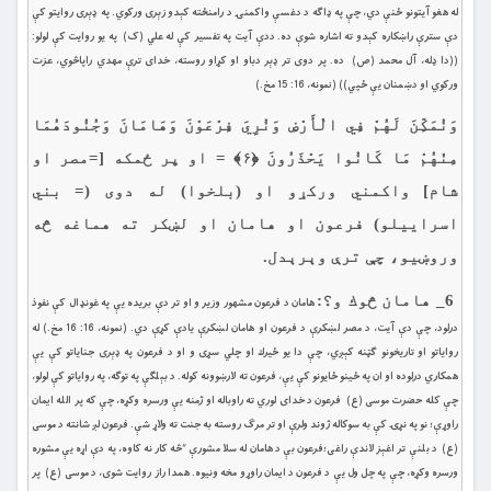
له هغو آيتونو ځنې دي، چې په ډاګه د دغسې واكمنۍ د رامنځته كېدو زېرى وركوي. په ډېرى روايتو كې
دې سترې راښكاره كېدو ته اشاره شوې ده. ددې آيت په تفسير كې له علي (ک) په يو روايت كې لولو:
((دا ډله، آل محمد (ص) ده. پر دوى تر ډېر دباو او كړاو روسته، خداى ترې مهدي راپاڅوي، عزت
وركوي او دښمنان يې ځپي)) (نمونه، 16: 15 مخ.)
وَنُمَكِّنَ لَهُمْ فِي الْأَرْضِ وَنُرِيَ فِرْعَوْنَ وَهَامَانَ وَجُنُودَهُمَا
مِنْهُمْ مَا كَانُوا يَحْذَرُونَ ﴿۶﴾ = او پر ځمكه [=مصر او
شام] واكمني وركړو او (بلخوا) له دوی (= بني
اسراییلو) فرعون او هامان او لښكر ته هماغه څه
وروښيو، چې ترې وېرېدل.
6_ هامان څوك و؟:
هامان د فرعون مشهور وزير و او تر دې بريده يې په غونډال كې نفوذ
درلود، چې دې آيت، د مصر لښكرې د فرعون او هامان لښكرې يادې كړې دي. (نمونه، 16: 16 مخ.) له
رواياتو او تاريخونو ګټنه كېږي، چې دا يو ځيرك او چلي سړى و او د فرعون په ډېرى جناياتو كې يې
همكاري درلوده او ان په ځينو ځايونو كې يې، فرعون ته لارښوونه كوله. د بېلګې په توګه، په رواياتو كې لولو،
چې كله حضرت موسى (ع) فرعون د خداى لوري ته راوباله او ژمنه يې ورسره وكړه، چې كه پر الله ايمان
راوړې؛ نو په نړۍ كې به سوكاله ژوند ولرې او تر مرګ روسته به جنت ته ولاړ شې. فرعون لږ شانته د موسى
(ع) د بلنې تر اغېز لاندې راغى؛فرعون بې د هامان له سلا مشورې “څه كار نه كاوه، په دې اړه يې مشوره
ورسره وكړه، چې په چل ول يې د فرعون د ايمان راوړو مخه ونيوه. همدا راز روايت شوى، د موسى (ع) پر