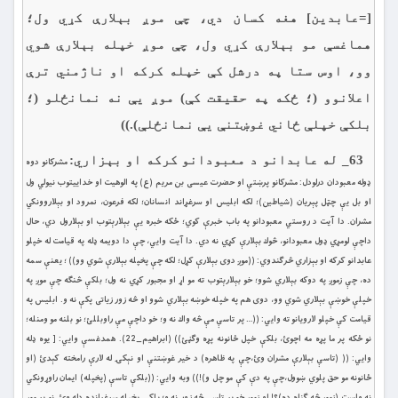
[=عابدين] هغه کسان دي، چې موږ بېلارې کړي ول؛
هماغسې مو بېلارې کړي ول، چې موږ خپله بېلارې شوي
وو، اوس ستا په درشل کې خپله کرکه او ناژمني ترې
اعلانوو (؛ ځکه په حقيقت کې) موږ یې نه نمانځلو (؛
بلکې خپلې ځاني غوښتنې يې نمانځلې).))
63_ له عابدانو د معبودانو كركه او بېزاري:
مشركانو دوه
ډوله معبودان درلودل: مشركانو پرښتې او حضرت عيسى بن مريم (ع) په الوهيت او خداييتوب نيولي ول
او بل يې چټل پېريان (شياطين)؛ لكه ابليس او سرغړاند انسانان؛ لكه فرعون، نمرود او بېلاروونكي
مشران. دا آيت د روستي معبودانو په باب خبرې كوي؛ ځكه خبره يې بېلارېتوب او بېلارول دي، حال
داچې لومړي ډول معبودانو، څوك بېلارې كړي نه دي. دا آيت وايي، چې دا دويمه ډله په قيامت له خپلو
عابدانو كركه او بېزاري څرګندوي: ((موږ دوى بېلارې كړل؛ لكه چې پخپله بېلارې شوي وو)) ؛ يعنې سمه
ده، چې زموږ په دوكه بېلاري شوو؛ خو بېلارېتوب ته مو اړ او مجبور كړي نه ول؛ بلكې څنګه چې موږ په
خپلې خوښې بېلاري شوي وو، دوى هم په خپله خوښه بېلاري شوو او څه زور زياتى پكې نه و. ابليس په
قيامت كې خپلو لارويانو ته وايي: ((… پر تاسې مې څه واك نه و؛ خو داچې مې راوبللئ؛ نو بلنه مو ومنله؛
نو ځكه پر ما پړه مه اچوئ، بلكې خپل ځانونه پړه وګڼئ)) (ابراهيم_22). همدغسې وايي: [ يوه ډله
وايي: (( (تاسې بېلارې مشران وئ،چې په ظاهره) د خير غوښتنې او نېكۍ له لارې رامخته کېدئ (او
ځانونه مو حق پلوي ښوول،چې په دې كې مو چل و)!)) وبه وايي: ((بلكې تاسې (پخپله) ایمان راوړونکي
نه واست (زموږ څه ګناه ده)؟! او زموږ خو پر تاسې څه زور نه و؛ بلكې پخپله سرغړانده ډله وئ. نو پر موږ