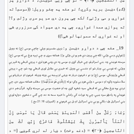
مِنَ الْمُصْلِحِينَ ﴿۱۹﴾ = نو چې ويې غوښتل، د دواړو پر
(ګډ) دښمن بريد وكړي؛ نو هغه په چغو وويل: ((موسى! ته
غواړې و مې وژنې؛ لكه چې پرون دې هم يو سړى وژلى و؟!
ته يوازې همدا غواړې، چې په دې هېواد كې سرزورى شې
او نه غواړې له سمونپالو شې!))
19_ هغه چې د دواړو دښمن و:
ډېرى مفسرينو ويلي: چاچې موسى (ع) ته وويل
((غواړې و مې وژنې؛ لكه چې پرون دې هم يو تن وژلى و)) هماغه سړى و، چې تېره ورځ يې له موسى (ع)
مرسته غوښتې وه. بني اسرائيلو، چې خيال كړى و، موسى په دې رټنې هوډ لري د پروني قبطي په څېر يې
ووژني، له غوسې يې وډار شو او دغسې يې وويل: له خبرې يې مقابل لوری قبطي پوه شو، چې د پروني
قبطي وژوونكى، موسى (ع) و؛ نو د فرعون دربار ته ورغى او پېښه يې ورته وويله. فرعون او درباريانو يې
سلا مشوره وكړه او د موسى د وژنې هوډ يې وکړ؛ نو له ((بِالَّذِي هُوَ عَدُوٌّ لَّهُمَا)) مطلب هماغه سړى دى، چې
تردې يوه ورځ مخكې يې له قبطي سره شخړه كړې وه او حضرت موسى يې مرسته وكړه. قرآن هم ددې
غوڼدلې په يادولو سره ښيي، چې په تورات كې راغلې دا خبره سمه نه ده، چې ګني د شخړې دواړه لوري
بني اسرائيل ول؛ بلكې يو يې بني اسرائيل او بل يې فرعوني و. (الميزان، 16: 21 مخ.)
وَجَاءَ رَجُلٌ مِنْ أَقْصَى الْمَدِينَةِ يَسْعَى قَالَ يَا مُوسَى إِنَّ
الْمَلَأَ يَأْتَمِرُونَ بِكَ لِيَقْتُلُوكَ فَاخْرُجْ إِنِّي لَكَ مِنَ
النَّاصِحِينَ ﴿۲۰﴾ = (دغه وخت) د ښار له لرې ګوښې [= د