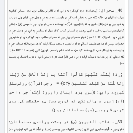
48_ سِحران:
((سِحران)) دوو كوډګرو ته وايي او د كافرانو مطلب ترې دوه اسماني كتابونه
تورات او قرآن ول؛ ځكه (لكه چې په مخكې آيت كې مو ولوستل) په پلمه يې وويل: چې قرآن ولې د تورات
په څېر چې يو ځل رانازل شوى و، نه رانازلېږي. قرآن دا پوښتنه داسې ځوابوي، چې د موسى (ع) د زمانې
كافران هم ستاسې په څېر د الهي پېغمبر پر اسماني كتاب كافر شول او ستاسې په څېر يې وويل، چې دا
كوډې دي. (الميزان، 16: 52 مخ.) ځینو مفسرانو ویلي چې له سحرانو مطلب، دوه کوډګر دي او منظور یې
حضرات موسی او هارون علیهما السلام وو او دا تعبير د سخت ټينګار لپاره كارول شوى؛ځكه عربان، چې د
چا په باب په ټينګار خبره كوي، هغه كټ مټ عدالت، ظلم يا سِحر (كوډې) ګڼي (نمونه، 16: 102 مخ.)؛
لكه د علي (ك) پر عدالت د ټينګار لپاره وايي : علي (ك) عدل دى (اوسنۍ ژباړه د دويم احتمال پر بنسټ
ده).
وَإِذَا يُتْلَى عَلَيْهِمْ قَالُوا آمَنَّا بِهِ إِنَّهُ الْحَقُّ مِنْ رَبِّنَا
إِنَّا كُنَّا مِنْ قَبْلِهِ مُسْلِمِينَ ﴿۵۳﴾ = او چې (قرآن) ورلوستل
كېږي، وايي: ((موږ پرې ايمان راووړ؛ [ځکه] چې دا حق
(او) زموږ د پالونكي له لوري دى؛ په حقيقت کې موږ
تردې لا ړومبی (هم) مسلمانان وو.))
53_ د خاتم النبيين (ص) تر بعثت وړاندې مسلمانان:
هغوى چې دا آيتونه خبرې ترې كوي (؛يعنې كتابيان، چې پېغمبر (ص) او قرآن ته يې غاړه ايښودې ده)