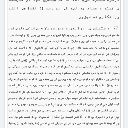
پرځمكه د فساد په لټه كې مه وسه (؛ ځکه) چې الله
ورانکاري نه خوښوي.
77_ د شتمنۍ پر وړاندې د دين دريځ:
په دې آيت كې، د قارون قوم د
عقلمنو څو ورمونه ورياد شوي، چې دلته یې پر دوو لګيا كېږو: يو داچې ورته يې وويل: (( او كومه شتمنۍ،
چې خداى دركړې، د آخرت كور پرې وغواړه)) دې ته اشاره ده، چې د ځينو كوږ اندو د انګېرنو پر خلاف،
شتمني كوم بدڅيز نه دى. مهمه داده، چې ووينو په كوم بهير كې كارولېږي. كه د آخرت كور پرې
وغوښتل شي؛ نو څه ترې غوره دي او كه د غرور، كبر، غفلت، ظلم، ځانپالنې وزله شي؛ نو څه ترې بدتر
دي؟ دا هماغه منطق دى، چې د دنيا په باب د علي (ك) په مشهوره غونډله كې راغلي: ((چې څوك پكې د
عبرت په سترګه وګوري، د ليدانې ليد يې ښه كېږي او چې څوك د هيلو په سترګو وروويني، سترګې يې
ړندېږي)) . قارون په ډېره شتمنۍ د ټوليزو ښېګڼو د پرېمانه چارو د كولو وس درلود؛ خو څه ګټه، چې
ښاڅمنۍ يې د حقايقو د ليدو اجازه ورنه كړه. په دويم ورم كې يې ورته وويل: (( او له دنيا هم خپله برخه
مه هېروه)) . دا يو واقعيت دى، چې هر انسان له نړۍ يوه محدوده برخه لري؛ يعنې په ټاكلې اندازه
خواړه خوري، جامې اغوندي او كور لري او تر دې ور هاخوا پرې ډېر او نه ورجذبېدونكي دي او انسان ته
نه ښايي دا حقيقت هېر كړي. ايا يو تن څومره خواړه خوري او جامې اغوستى شي؟ له څو كورونو او سپرليو
ګټنه كړاى شي او چې ومري، څو كفنه له ځان سره وړاى شي؟ نو پاتې يې هرومرو د نورو برخه ده او
انسان يې امانتي دى. علي (ك) څه ښکلي ويلي: ((بنيادمه! چې له خپلې هرې ورځې، ډېره روزي تر لاسه
كړې؛ نو د نورو زېرموال يې )) د ((وَلَا تَنسَ نَصِيبَكَ مِنَ الدُّنْيَا )) غونډلې ته يې بل تفسير هم كړى دى،
چې له پورته تفسير سره يوځاى كېدونى دى، تر دې غونډلې لاندې له علي (ك) روايت شوى: (( روغتيا،