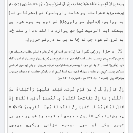
وَنَزَعْنَا مِنْ كُلِّ أُمَّةٍ شَهِيدًا فَقُلْنَا هَاتُوا بُرْهَانَكُمْ فَعَلِمُوا أَنَّ الْحَقَّ لِلَّهِ وَضَلَّ عَنْهُمْ مَا كَانُوا يَفْتَرُونَ ﴿۷۵﴾ = او
امته يو شاهد راوباسو؛ نو (مشركانو ته)
(پر هغه ورځ به) له هر
به ووايو: ((دليل مو راوړئ!)) خو دوى به پوه شي، چې
بېشکه (په الوهيت كې) حق يوازې د الله دى او هغه څه
به تري تم شي، چې له ځانه یې په دروغو جوړول.
75_ د جزا ورځې ګواهان:
په دې آيت کې له ګواهانو د اسلام مطلب پېغمبران دي؛
په دې توګه، چې هر پېغمبر، د خپل امت ګواه دى او د اسلام پېغمبر (ص) پر ټولو پېغمبرانو او امتونو ګواه
دى. (وګورئ: نساء_41) په دې ډول د پېغمبرانو په شتون يوه غونډه جوړېږي او پكې زړه مړي او ځېلي
مشركان پوښتل کېږي؛ نو هلته د شرك له ژورو سره اشنا كېږي او د پالونكي حقانيت او د بوتانو چټیتوب
ورڅرګندېږي. (نمونه ۱۶ ټ، ۱۴۹ مخ – الميزان، 16: 64 مخ)
إِنَّ قَارُونَ كَانَ مِنْ قَوْمِ مُوسَى فَبَغَى عَلَيْهِمْ وَآتَيْنَاهُ مِنَ
الْكُنُوزِ مَا إِنَّ مَفَاتِحَهُ لَتَنُوءُ بِالْعُصْبَةِ أُولِي الْقُوَّةِ إِذْ
قَالَ لَهُ قَوْمُهُ لَا تَفْرَحْ إِنَّ اللَّهَ لَا يُحِبُّ الْفَرِحِينَ ﴿۷۶﴾ =
په رښتینه کې قارون د موسى له قومه و؛ خو پر دوی يې
تېری وكړ او موږ دومره خزانې وركړې وې،چې