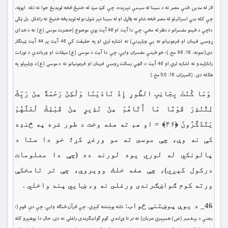
لار له مدين ځنې مصر ته د سينا له سيمې تېرېده، چې كټ مټ له ختیځ څخه لويديځ خوا ته تله. اپوټه،
چې كله بني اسرائيلو له مصر څخه شام ته ولاړل او له سينا تېر شول؛نو له لويديځه ختيځ ته راغلل. بل ټكى
داچې د ځينو مفسرانو د نظر له مخې، چې دا آيت او 46 آيت يوې موضوع (حضرت موسى (ع) ته د خداى
ړومبى فرمان او فرعونيانو ته يې ورلېږنې) ته اشاره لري او په حقيقت كې 46 آيت پر 44 آيت ټينګار
دى(نمونه، 16: 96 مخ.)؛ خو ځينې مفسران وايي، چې دا آيت د موسى (ع) میقات او ورباندې د تورات
رانازلېدو ته اشاره لري او 46 آيت د الهي رسالت ړومبي فرمان او فرعونيانو ته د موسى (ع)د ورلېږلو په
هكله دى. (الميزان، 16: 50 مخ.)
وَمَا كُنْتَ بِجَانِبِ الطُّورِ إِذْ نَادَيْنَا وَلَكِنْ رَحْمَةً مِنْ رَبِّكَ
لِتُنْذِرَ قَوْمًا مَا أَتَاهُمْ مِنْ نَذِيرٍ مِنْ قَبْلِكَ لَعَلَّهُمْ
يَتَذَكَّرُونَ ﴿۴۶﴾ = او هم ته هغه وخت د طور غره په څنډه
كې نه وې، چې موسى ته مو ورغږ كړ؛ خو دا ستا د
پالونكي له لوري يوه لورنه ده (چې دا معلومات
دركول كېږي)، چې هغه خلك ووېروې، چې تر تامخكې
ورته كوم ګواښګرندی ورغلى نه و، ښايي پند واخلي .
46_ د يوې پوښتنې ځواب:
دلته پوښتنه كېږي، چې قرآن څنګه وايي، چې دې قوم (؛
يعنې د پېغمبر (ص) همپېري عربان) ته تر تا وړاندې كوم ګواښګرندى راغلى نه دى، حال دا پوهېږو كله