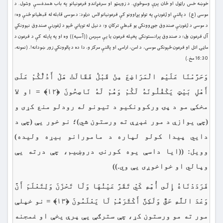
خوښه خس راټول او ځان پرې وسوځوي. د زورمټو او سرغړاندو فرعونيانو په باب همدغسې وشول. د
موسى (ع) د پالنې او ژغورنې په تولو پړاوونو كې فرعونيانو لاس درلود: د موسى قابله له قبطيانو ځنې وه؛
د موسى د ژغورنې صندوق جوړوونكى يو قبطي ترکاڼ و؛ د نيل له توپاني څپو د ژغورنې صندوق نيوونكي
آل فرعون ول؛ د صندوق پرانستونكى پخپله فرعون يا يې مېرمن ((آسيه)) وه او په پايله كې د فرعون د
ماڼۍ اتل او فرعون ځپونكی موسى، د امن، ارامۍ او پالنې مركز و، دا ده د پالوونكي زور ښودانه!. (نمونه،
16:30 مخ.)
وَحَرَّمْنَا عَلَيْهِ الْمَرَاضِعَ مِنْ قَبْلُ فَقَالَتْ هَلْ أَدُلُّكُمْ عَلَى
أَهْلِ بَيْتٍ يَكْفُلُونَهُ لَكُمْ وَهُمْ لَهُ نَاصِحُونَ ﴿۱۲﴾ = او لا
مخکې مو د پۍ وركوونكيو د تیونو له رودلو منع كړى و
(چې يوازې د مور غېږې ته ورستون شي)؛ نو خور يې (چې د
دايي پيدا كولو لپاره د مامورانو بيړه وليده)
وويل: ((ايا داسې یوه كورنۍ دروښيم، چې درته یې
وپالي او خواخوږی يې وي.))
فَرَدَدْنَاهُ إِلَى أُمِّهِ كَيْ تَقَرَّ عَيْنُهَا وَلَا تَحْزَنَ وَلِتَعْلَمَ أَنَّ
وَعْدَ اللَّهِ حَقٌّ وَلَكِنَّ أَكْثَرَهُمْ لَا يَعْلَمُونَ ﴿۱۳﴾ = نو خپلې
مور ته مو ورستون کړ، چې سترګې يې پرې يخې او غمجنه