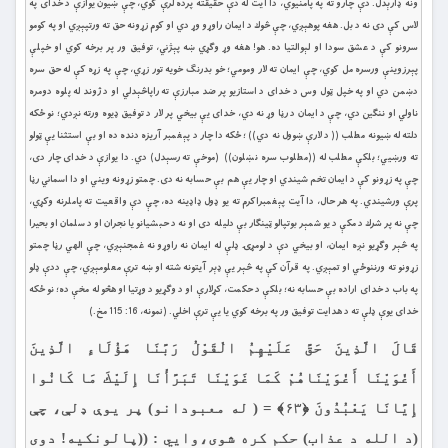
ونه ډارېدل. دې چارو ته په پامنيوي، دا آيت له دې حقيقته پرده لرې كوي، چې ښیون يوازې د خداى په
لاس كې دى نه د بل. هغه پوهېږي، چې څوك د ايمان راوړو وړ دي او كوم زړونه حق ته ورتپېږي او په كومو
سرونو كې د عشق سودا او لېوالتيا ده. هو! هغه وړ وګړي ښه پېژني، توفيق ور پر برخه كوي او خپلې
پېرزوينې ورسره مل كوي، چې ايمان ته لار ومومي؛ خو بدرنګ خويه تور زړي، چې په زړه كې له حق سره
دښمن دي او په خپل ټول وس د خداى د استازيو پر ضد مبارزې ته راپاڅېدلي او د ژوند له پلوه دومره
ناولي او ننګين دي، چې د ايمان د رڼا وړ نه دي، خداى يې بيخي پر لار د توفيق ډيوه ورته نږدي؛ نو ځكه
دلته له ښيونه مطلب (( د لارې ښوول نه دي)) ؛ ځكه دا چار د پېغمبر آريزه دنده ده او بې استثنا يې ټولو
ته ورښيي؛ بلكې مطلب له ((مطلوب سره نښلون)) (موخې ته رسېدل) دي. دا يوازې د خداى چار دى،
چې په زړونو كې د ايمان تخم شيندي او چار يې هم بې حسابه نه دى. چمتو زړونه ويني او دا اسماني رڼا
پرې ورشيندي. په هر حال، دا آيت پېغمبراکرم ته يو ډول ډاډينه ده، چې دې واقعيت ته پاملرنه وكړي،
چې نه پر شرك د مكې د يو شمېر بوتپالو ټينګار بې دليله دى او نه د حبشيانو يا نجران او د سلمان او بحيرا
په څېر وګړيو نږه ايمان، او بيخي دې د لومړۍ ډلې له ايمان نه راوړو نه غمجنېږي، چې الهي رڼا چمتو
زړونو ته ورننوځي او تمېږي. په قرآن كې په څېر يې ډېر آيتونه شته او ښه ترې معلومېږي، چې ددې ډلو
په باب د خداى اراده بې حسابه نه؛ بلكې د حكمت، كړلارې او د وګړيو د وړتيا او هڅو له مخې ده؛ نو ځكه
خداى يوې ډلې ته د هدايت توفيق ور په برخه كوي يا يې ترې اخلي. (نمونه، 16: 115 مخ.)
قَالَ الَّذِينَ حَقَّ عَلَيْهِمُ الْقَوْلُ رَبَّنَا هَؤُلَاءِ الَّذِينَ
أَغْوَيْنَا أَغْوَيْنَاهُمْ كَمَا غَوَيْنَا تَبَرَّأْنَا إِلَيْكَ مَا كَانُوا
إِيَّانَا يَعْبُدُونَ ﴿۶۳﴾ = ( له معبودانو) پر يوې ډلې، چې
(د الله د عذاب) حكم کره شوى،وايي : ((پالونكيه! دوى