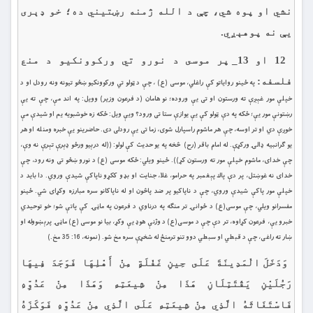
نشي او پوه شي، چې د الله ژمنه رښتيني ده؛ خو ډېرى
يې نه پوهېږي.
12 او 13_ پر موسى د نورو تي وركوونكيو د منع
فلسفه:
په ځينو رواياتو كې راغلي، موسى (ع) ، چې د ټولو تي وركوونكيو ښځو تيونه ونه رودل او د
خپلې مور غېږې ته ورستون او تى يې وروده؛ نو هامان (د فرعون وزير) وويل: په اند مې، چې ته يې
رښتونې مور يې؛ ځكه په دې ټولو كې يې يوازې ستا تى ورود؟ ويې ويل: ځكه زه خوشبويه يم او شيدې مې
خوږې دي او تر اوسه، چې هر ماشوم راسپارل شوى، زما تى يې رودلى دى. حاضرينو يې خبره ومنله او هر
يو ګرانبيه ډالۍ وركړې. له امام باقر (رح) څخه په يو حديث كې لولو: ((له درېيو ورځو ډېرې تېرې نه وې،
چې خداى، ماشوم خپلې مور ته ورستون كړ)). ځينو ويلي: ځكه موسى (ع) د نورو ښځو تى ونه رود، چې
خداى نه غوښتل، پر دې پاك پېغمبر په حرامو، غلا، جنايت او بډو ككړو ناپاكې شيدې وروي. دا بايد د
خپلې مور پاكې شيدې وروي، چې د ناپاكيو پر ضد پاڅون او له ناپاكانو سره مبارزه وكړاى شي. ځينو
مفسرانو ويلي، چې موسى(ع) د ځوانۍ تر منګه په درناوي د فرعون په ماڼۍ كې پاتې شو؛ خو توحيدي
خبرو يې، فرعون كړاوه، تر دې چې د موسی(ع) د وژنې هوډ یې وکړ، بيا نو موسى (ع) ماڼۍ پرېښووله او
ښار ته راغى، چې د قبطي او سبطي دوو تنو ترمنځ له شخړې سره مخ شو. (نمونه، 16: 35 مخ.)
وَدَخَلَ الْمَدِينَةَ عَلَى حِينِ غَفْلَةٍ مِنْ أَهْلِهَا فَوَجَدَ فِيهَا
رَجُلَيْنِ يَقْتَتِلَانِ هَذَا مِنْ شِيعَتِهِ وَهَذَا مِنْ عَدُوِّهِ
فَاسْتَغَاثَهُ الَّذِي مِنْ شِيعَتِهِ عَلَى الَّذِي مِنْ عَدُوِّهِ فَوَكَزَهُ