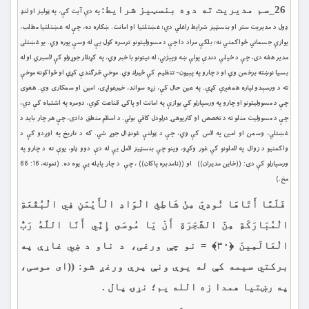
26_سم مديريت ته دوه بنسټيز شرايط:
په دې آيت كې، په ټوليز او لنډ
ډول د مديريت ستر او بنسټيز شرايط راغلي دي؛ غښتلتيا او امانت. ښكاره ده، چې له غښتلتيا مطلب،
يوازې جسماني ځواكمني نه؛ بلكې مراد دا چې د مسووليتونو ترسره كول يې له وسې پوره وي. يو غښتلى
مدير هغه دى، چې د خپلې دندې پولې ښه وپېژني، له نيتونو با خبر وي، په كړنلار جوړولو كې لاسبري او له
بسیا نوښته برخمن وي او د چارو په پېیون- تنظيم كې ځيرك وي. موخې څرګندې كړي او ځواكونه موخې
ته د ورسېدو لپاره همغږي كړي. په عين حال كې، زړه سواند، خيرغواړی، امين او سمكارى وي. هغوى
چې د مسووليتونو او چارو په ورسپارلو كې يوازې په امانت او پاكۍ قناعت كوي، دومره په اشتباه كې دي،
چې د مسووليت منلو ته د تخصص او كارپوهۍ درلودل كافي بولي. د اسلام منطق دادى، چې هر چار بايد د
غښتلي، وسمن او امين په لاس كې وي، چې د ټولنې غونډال جوړ شي. كه د تاريخ په اوږدو كې د
واكمنيو د زوال په لاملونو كې غور وكړو، وينو چې بنسټيز لامل يې له دې دوو ډلو، يوې ته د چارو په
ورسپارلو كې دى: ((خاين مديران)) او ((نامدبره پاكان)) ، چې د چار پايله یې يوه ده. (نمونه، 16: 66
مخ.)
فَلَمَّا أَتَاهَا نُودِيَ مِنْ شَاطِئِ الْوَادِ الْأَيْمَنِ فِي الْبُقْعَةِ
الْمُبَارَكَةِ مِنَ الشَّجَرَةِ أَنْ يَا مُوسَى إِنِّي أَنَا اللَّهُ رَبُّ
الْعَالَمِينَ ﴿۳۰﴾ = نو چې ورغی، د ناو د ښي غاړې په
بركتي سیمه كې له یوې ونې پرې ورغږ شو: ((ای موسی،
په رښتيا همدا زه الله يم؛ نړۍ پال .