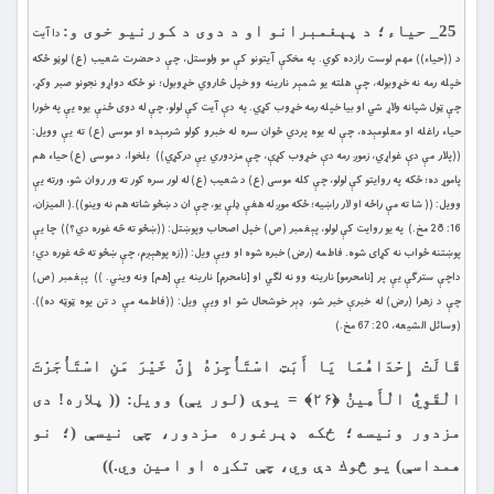
25_ حياء؛ د پېغمبرانو او د دوی د كورنيو خوى و:
دا آيت
د ((حياء)) مهم لوست رازده كوي. په مخكې آيتونو كې مو ولوستل، چې د حضرت شعيب (ع) لوڼو ځكه
خپله رمه نه خړوبوله، چې هلته يو شمېر نارينه وو خپل څاروي خړوبول؛ نو ځكه دواړو نجونو صبر وكړ،
چې ټول شپانه ولاړ شي او بيا خپله رمه خړوب كړي. په دې آيت كې لولو، چې له دوى ځنې يوه يې په خورا
حياء راغله او معلومېده، چې له يوه پردي ځوان سره له خبرو كولو شرمېده او موسى (ع) ته يې وويل:
((پلار مې دې غواړي، زموږ رمه دې خړوب كړې، چې مزدوري یې دركړي)) بلخوا، د موسى (ع) حياء هم
پاموړ ده؛ ځكه په روايتو كې لولو، چې كله موسى (ع) د شعيب (ع) له لور سره كور ته ور روان شو، ورته يې
وويل: (( شا ته مې راځه او لار راښيه؛ ځكه موږ له هغې ډلې يو، چې ان د ښځو شاته هم نه وينو)).( الميزان،
16: 28 مخ.) په يو روايت كې لولو، پېغمبر (ص) خپل اصحاب وپوښتل: ((ښځو ته څه غوره دي؟)) چا يې
پوښتنه ځواب نه كړاى شوه. فاطمه (رض) خبره شوه او ويې ويل: ((زه پوهېږم، چې ښځو ته څه غوره دي؛
داچې سترګې يې پر [نامحرمو] نارينه وو نه لګي او [نامحرم] نارينه يې [هم] ونه ويني. )) پېغمبر (ص)
چې د زهرا (رض) له خبرې خبر شو، ډېر خوشحال شو او ويې ويل: ((فاطمه مې د تن يوه ټوټه ده)).
(وسائل الشيعه، 20: 67 مخ.)
قَالَتْ إِحْدَاهُمَا يَا أَبَتِ اسْتَأْجِرْهُ إِنَّ خَيْرَ مَنِ اسْتَأْجَرْتَ
الْقَوِيُّ الْأَمِينُ ﴿۲۶﴾ = يوې (لور یې) وويل: (( پلاره! دى
مزدور ونيسه؛ ځكه ډېرغوره مزدور، چې نيسې (؛ نو
همداسې) يو څوك دې وي، چې تکړه او امين وي.))