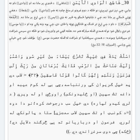
30_ شَاطِئِ الْوَادِي الْأَيْمَنِ :
((شاطى)) د څنډې پر مانا ده او ((وادى)) ناو ته
وايي، چې نېز ترې تيرېږي؛ نو ځكه د دوو غرونو تر منځ چاود ته هم ((وادي)) وايي. ((بقعة)) د هغې
ټوټې ځمكې پر مانا ده، چې د شاوخوا ځمكو په څېر نه وي.((ايمن)) د ښي اړخ پر مانا ده. ((الْبُقْعَةِ
الْمُبَارَكَةِ)) د ناو د ښي اړخ تر څنګ يو ځانګړې ټوټه يا ځاى دى، چې يوه ونه پكې وه او د ((يا موسى))
غږ ترې راولاړ شو؛ نو له همدې لامله مباركه هم ده. هلته الهي غږ واورېدل شو؛ نو ځكه دې سيمې شرافت
او سپېڅلتيا ومونده؛ د همدې سپېڅلتيا او شرافت له لامله حضرت موسى (ع) مؤظف شو، چې خپلې
پڼې وباسي. (الميزان، 16: 32 مخ)
اسْلُكْ يَدَكَ فِي جَيْبِكَ تَخْرُجْ بَيْضَاءَ مِنْ غَيْرِ سُوءٍ وَاضْمُمْ
إِلَيْكَ جَنَاحَكَ مِنَ الرَّهْبِ فَذَانِكَ بُرْهَانَانِ مِنْ رَبِّكَ إِلَى
فِرْعَوْنَ وَمَلَئِهِ إِنَّهُمْ كَانُوا قَوْمًا فَاسِقِينَ ﴿۳۲﴾ = لاس دې
په خپل ګرېوان كې ورننباسه،چې بې له كوم عيبه او
داغه تك سپين (او ځلېدونکى) راووځي او له وېرې ( د
لرې كېدو لپاره) دې خپل مټ درجوخت کړه؛نو دا دوه
[=د کونټۍ او تك سپين لاس معجزې] ستا د پالونكي له
لوري فرعون او درباریانو ته یې څرګند دلايل دي؛
(ځكه) چې دوى سرغړاندي دي .))