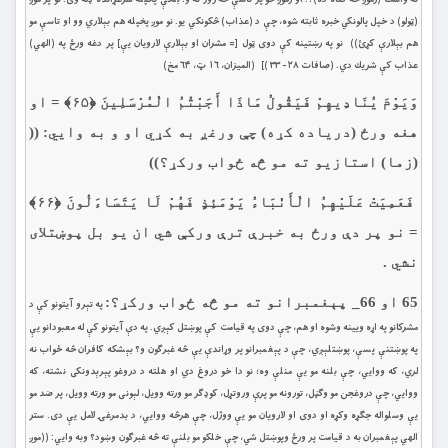
(ټولو) د خپل پالونكي خبره ثابته شوه، چې د (عذاب) څکونکي یو. نو موږ پخپله هم بېلاري وو او تاسې مو
هم بېلارې كړئ)) نو په رښتینه کې دوى ټول [= مشران او بېلارې لارويان يې] پر دغه ورځ په (الهي)
عذاب كې شريك دي. (صافات ۲۸- ۳۳ )] (المیزان، ۱۶ ټ، ۶۴ مخ)
وَيَوْمَ يُنَادِيهِمْ فَيَقُولُ مَاذَا أَجَبْتُمُ الْمُرْسَلِينَ ﴿۶۵﴾ = او
هغه ورځ (درياده كړه) چې ورغږ به كړي او و به وايي: ((
(زما) استازيو ته مو څه ځواب وركړ؟))
فَعَمِيَتْ عَلَيْهِمُ الْأَنْبَاءُ يَوْمَئِذٍ فَهُمْ لَا يَتَسَاءَلُونَ ﴿۶۶﴾
= نو پر دې ورځ به خبرې ترې ورکې شي ان يو بل پوښتلاى
نشي .
65 او 66_ پېغمبرانو ته مو څه ځواب وركړ؟:
په تېرو آيتونو كې د
مشركانو په اړه ويينه وشوه او هم، چې دوی په قيامت كې پوښتل كېږي. په دې آيتونو کې له معبودانو يې
په پوښتنې پسې، پوښتلېږي، چې د پېغمبرانو پر وړاندې یې څه غبرګون و؟ بېشكه كافران څه ځواب نه
لري، كه ووايي، چې بلنه مو یې منلې وه؛ نو دا خو دروغ دي او هلته د دروغو پېرېدونكى نشته، كه
ووايي، چې دروغجن مو وګڼل، تورونه مو پرې وروتړل، كوډګر مو ورته وويل، لېونی مو ورته وويل، پر ضد مو
يې وسلواله جګړه وكړه او دوى او لارويان مو يې ووژل، چې هرڅه ووايي، د بدمرغۍ لامل يې دى. ستر
الهي پېغمبران به د قيامت پر ورځ وپوښتل شي، چې خلكو مو بلنې ته څه غبرګون وښود؟ وبه وايي: ((موږ