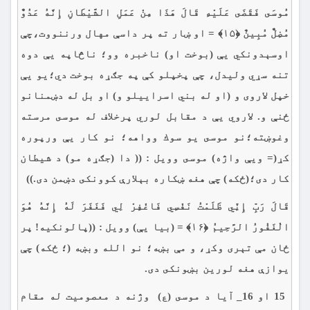
مُوسَى فَقَضَى عَلَيْهِ قَالَ هَذَا مِنْ عَمَلِ الشَّيْطَانِ إِنَّهُ عَدُوٌّ
مُضِلٌّ مُبِينٌ ﴿۱۵﴾ = او ښار ته پر داسې مهال ورننووت،چې
اوسېدونكي يې (بوخت او) ناخبره وو؛ ناڅاپه يې دوه
تنه سړي وليدل، چې پخپلو كې په جګړه بوخت دي؛يو يې
خپل لاروى و (او له بني اسراييلو و) او بل له دښمنانو
ځنې و. لاروي يې د مقابل لوري پرخلاف له موسى مرسته
وغوښته؛نو موسى يو سوك وواهه؛ نو کار يې ورپوره
کړ(= ويې واژه) موسى وويل : (( دا (جګړه مو) د شيطان
كار دى؛(ځكه) چې هغه ښكاره بېلارې كوونكى دښمن دى.))
قَالَ رَبِّ إِنِّي ظَلَمْتُ نَفْسِي فَاغْفِرْ لِي فَغَفَرَ لَهُ إِنَّهُ هُوَ
الْغَفُورُ الرَّحِيمُ ﴿۱۶﴾ = (بيا يې) وويل : ((پالونكيه! پر
ځان مې تېرى وكړ، و مې بښه؛ نو الله وبښه (؛ ځکه) چې
يوازې هغه لورین بښونكى دى.
15 او 16_ آيا د موسى (ع) وژنه د معصومیت له مقام