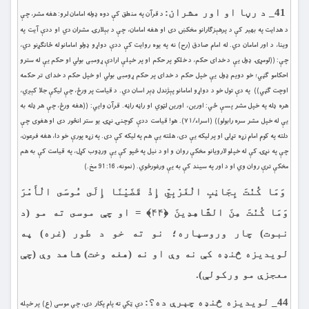
41_ د رڼا او اور مشران:
د قرآن په منطق كې دوه ډوله امامان لرو: هغه مشر، چې
د هدايت په بهير كې د پرهېزګارانو مخكښ دى او هغه امامان، چې د بېلارۍ مشران دي او ددې آيت په
وينا، د اور امامان دي. له امام صادق (رح) نه په يوه روايت كې ددې دواړو ډولو امامانو له ځانګړنو دي،
چې: ((لومړۍ ډول يې د خداى حكم، د خلكو پر حكم او پر خپلې ارادې ړومبى بولي او حكم يې له سترو
احكامو ګڼي؛ خو دويم ډول يې خپل حكم د خداى پر حكم ړومبى بولي او خپل حكم د خداى تر حكمه
اوچت ګڼي)) په دې تول خو د دواړو امامانو پېژندل ډېر اسان دي. د قيامت پر ورځ، چې ليكې جلا كېږي،
هره ډله په خپل مشر پسې ځي: اورين، اورين لټوي او راڼه راڼه. قرآن وايي: ((هغه ورځ، چې هر ډله به
يې له خپل مشر سره رابولو)) (اسراء/۷۱). هو! قيامت ددې كوچنۍ نړۍ يو ستر انځور دى او هغوى چې
دلته په كوم امام زړه تړلى او پر ليكه يې دى، هلته يې هم په ليكه كې دى. په زړه پورې خو دا، هغه فرعون،
چې په نړۍ كې له خپلو لارويانو مخكې روان و او د نيل په څپو كې يې ورډوب كړل، په قيامت كې به هم
مخكې ترې روان وي او د اور په سيند كې به يې ورغورځوي. (نمونه، 16: 91 مخ.)
وَمَا كُنْتَ بِجَانِبِ الْغَرْبِيِّ إِذْ قَضَيْنَا إِلَى مُوسَى الْأَمْرَ
وَمَا كُنْتَ مِنَ الشَّاهِدِينَ ﴿۴۴﴾ = او چې موسى ته مو (د
نبوت) چار وروسپاره؛ نو ته خو د طور (غره) په
لويديزه څنډه كې نه وې او نه (هغه وخت) شاهد وې (چې
معجزې مو وركولې).
44_ لويديزه څنډه چېرې ده؟:
دې ټكي ته پام پکار دى، چې موسى (ع) پر خپله