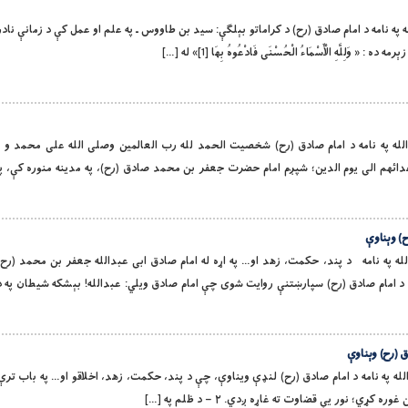
و لورین الله په نامه د امام صادق (رح) د کراماتو بېلګې: سيد بن طاووس ـ په علم او عمل کې د زمانې نا
لَّهِ الْأَسْمَاءُ الْحُسْنَى فَادْعُوهُ بِهَا [1]» له […]
د او لورین الله په نامه د امام صادق (رح) شخصیت الحمد لله رب العالمين وصلی الله علی محمد و
ح) وېناوې
د او لورین الله په نامه د پند، حکمت، زهد او… په اړه له امام صادق ابی عبدالله جعفر بن محمد (
 امام صادق (رح) سپارښتنې روایت شوی چې امام صادق ویلي: عبدالله! بېشکه شیطان په 
ق (رح) وېناوې
 او لورین الله په نامه د امام صادق (رح) لنډې ویناوې، چې د پند، حکمت، زهد، اخلاقو او… په باب 