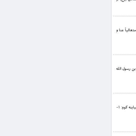
متعالياً عنا و
ا بن رسول الله
بِسْمِ اللَّهِ الرَّحْمَنِ الرَّحِيمِ د لوران او لورین الله په نامه د امام صادق (رح) فضايل: امام ډېر فضايل لري، چې دلته يې د څو بېلګو په راوړو بسياينه کوو: ۱-