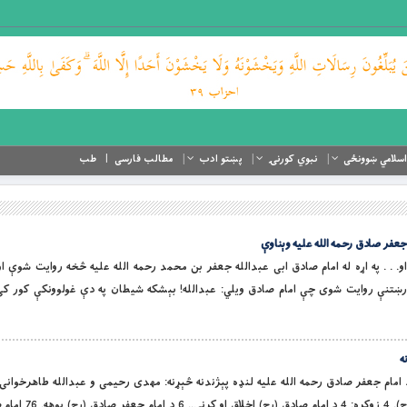
اسلامي ښوونځی
نبوي کورنۍ
پښتو ادب
مطالب فارسی
طب
م جعفر صادق رحمه الله علیه وېناوې
مت، زهد او. . . په اړه له امام صادق ابی عبدالله جعفر بن محمد رحمه الله علیه څخه روایت شوې
رښتنې روایت شوی چې امام صادق ویلي: عبدالله! بېشکه شیطان په دې غولوونکې کور کې
ه
نو لپاره د امام جعفر صادق رحمه الله علیه لنډه پېژندنه څېړنه: مهدی رحیمی و عبدالله طاهرخوانی
ذبیح الله اقبال لړلیک د امام جعفر صادق (رح)