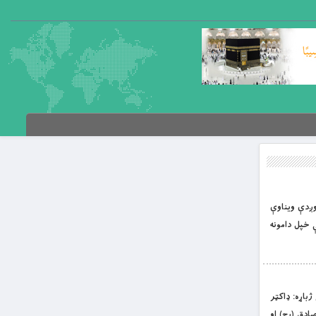
 اوږدې ویناوې
 خپل دامونه
 ژباړه: ډاکټر
. 4 زوکړه: 4 د امام صادق (رح) اخلاق او کړنې.. 6 د امام جعفر صادق (رح) پوهه. 76 امام صادق (رح) او