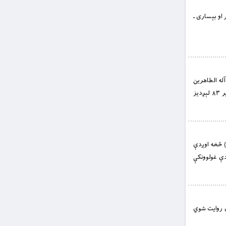
در او بېساری ـ
 آله الطاهرين
ولاسيما بقية الله فی الارخسين واللعن علی اعدائهم الی يوم الدين؛ شپږم امام حضرت جعفر بن محمد صادق (رح)، په مدينه منوره کې، پر ۸۳ لېږديز
رح) څخه اوږدې
دې غولوونکې
ترې روایت شوي