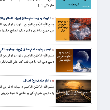
چارواکي. […]
د نبوت په اړه د امام صادق (رح) د کلماتو بېلګ
بِسْمِ اللَّهِ الرَّحْمَنِ الرَّحِيمِ د لوراند او ل
عن جميع ما خلق و کان ذلک الصانع حکيما متع
توحيد په اړه د امام صادق (رح) د ويناوو بېلګې
بِسْمِ اللَّهِ الرَّحْمَنِ الرَّحِيمِ د لوراند او
دلنی علی الله ما هو، فقد اکثر علی المجادلون
د امام صادق (رح) فضايل:
په مدينې منورې کې يو حاجي له خوبه راويښ شو