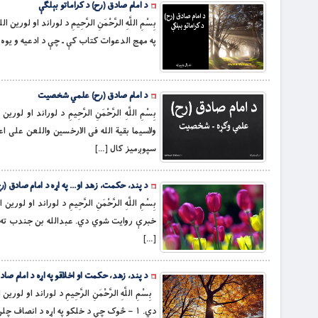
د امام صادق (رح) د کراماتو بېلګې
بِسْمِ اللَّهِ الرَّحْمَنِ الرَّحِيمِ د لوراند ا
په مهج الدعوات کتاب کې ـ چې د ادعيه و يوه زېرمه ده : « وَلِ
د امام صادق (رح) علمي شخصیت
بِسْمِ اللَّهِ الرَّحْمَنِ الرَّحِيمِ د لوران
سپوږميز کال […]
د پند، حکمت، زهد او… په اړه د امام صادق (ر
بِسْمِ اللَّهِ الرَّحْمَنِ الرَّحِيمِ د لوران
خبرې روایت شوي دي. عبدالله بن جندب ته د
[…]
د پند، زهد، حکمت او اخلاقو په اړه د امام صاد
بِسْمِ اللَّهِ الرَّحْمَنِ الرَّحِيمِ د لوراند
دي. ۱ – څوک چې د خلکو په اړه د انصاف چلن غوره کړي؛ نور یې قضاوت ته غاړه ږدي. ۲ – د ظلم په […]