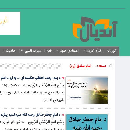
کورپاڼه
قرآن کریم
اعتقادي اصول
فقه
سیرت النبي
احادیث
دسته :
امام صادق (رح)
د پند، زهد، اخلاقو، حکمت او …. په اړه د اما
بِسْمِ اللَّهِ الرَّحْمَنِ الرَّحِيمِ پند، حک
عبدالله بن جندب ته د امام صادق (رح) سپا
غوړولي او […]
د امام جعفر صادق رحمه الله علیه لنډه پېژندن
بِسْمِ اللَّهِ الرَّحْمَنِ الرَّحِيمِ د ځوانا