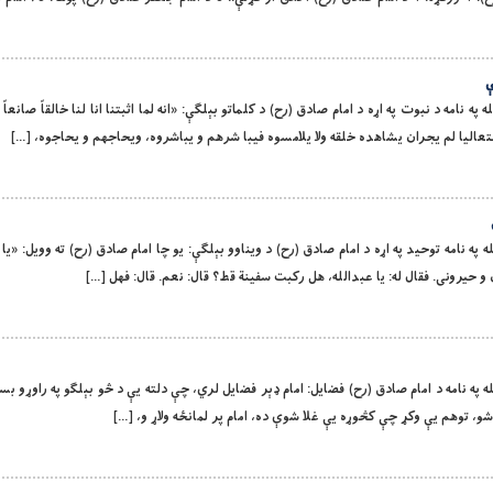
ې
ورین الله په نامه د نبوت په اړه د امام صادق (رح) د کلماتو بېلګې: «انه لما اثبتنا انا لنا خالقاً صانعاً 
اليا لم يجران يشاهده خلقه ولا يلامسوه فيبا شرهم و يباشروه، ويحاجهم و يحاجوه، […]
 لورین الله په نامه توحيد په اړه د امام صادق (رح) د ويناوو بېلګې: يو چا امام صادق (رح) ته وويل: «ي
 و حيرونی. فقال له: يا عبدالله، هل رکبت سفينة قط؟ قال: نعم. قال: فهل […]
، توهم يې وکړ چې کڅوړه يې غلا شوې ده، امام پر لمانځه ولاړ و، […]