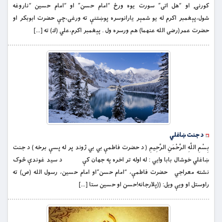
کورنۍ او “هل اتى” سورت يوه ورځ “امام حسن” او “امام حسين “ناروغه
شول،پېغمبر اكرم له يو شمېر يارانوسره پوښتنې ته ورغى،چې حضرت ابوبكر او
حضرت عمر(رضى الله عنهما) هم ورسره ول . پېغمبر اكرم،علي (ك) ته […]
د جنت ښاغلي
بِسْمِ اللَّهِ الرَّحْمَنِ الرَّحِيمِ ( د حضرت فاطمې بي بي ژوند پر له پسې برخه ) د جنت
ښاغلي خوشال بابا وايي : له اوله تر اخره په جهان کې د سيد غوندې څوک
نشته معراجي حضرت فاطمې، “امام حسن”او امام حسين، رسول الله (ص) ته
راوستل او ويې ويل: ((پلارجانه!حسن او حسين ستا […]