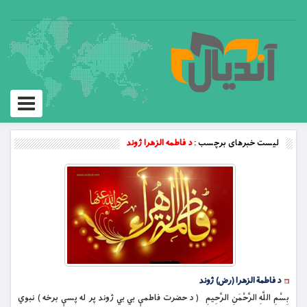
Toggle
vigation
لیست خبرهای برچسب :
د فاطمه الزهرا ژوند
د فاطمة الزهرا (رض) ژوند
بِسْمِ اللَّهِ الرَّحْمَنِ الرَّحِيمِ ( د حضرت فاطمې بي بي ژوند پر له پسې برخه ) نبوي