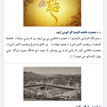
د حضرت فاطمه الزهرا ګډ کورنی ژوند
بِسْمِ اللَّهِ الرَّحْمَنِ الرَّحِيمِ ( د حضرت فاطمې بي بي ژوند پر له پسې برخه ) فاطمة
الزهرا د پېغمبر اكرم (ص) د وجود ټوټه ده پر څلورمه ورځ پېغمبر اكرم (ص) د
حضرت فاطمې كور ته راغى او و يې پوښتل: (( مېړه دې څنګه سړى دى؟)) ويې
ويل: ((خداى مې غوره […]
لومړنۍ اسلامي کورنۍ